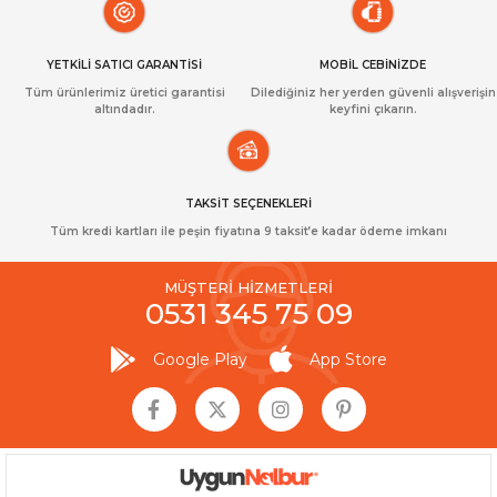
YETKİLİ SATICI GARANTİSİ
MOBİL CEBİNİZDE
Tüm ürünlerimiz üretici garantisi
Dilediğiniz her yerden güvenli alışverişin
altındadır.
keyfini çıkarın.
TAKSİT SEÇENEKLERİ
Tüm kredi kartları ile peşin fiyatına 9 taksit’e kadar ödeme imkanı
MÜŞTERİ HİZMETLERİ
0531 345 75 09
Google Play
App Store