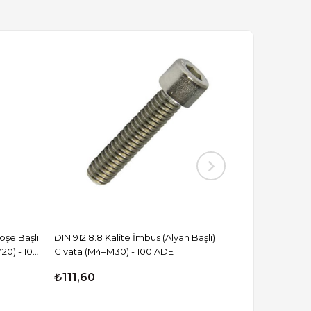
Köşe Başlı
DIN 912 8.8 Kalite İmbus (Alyan Başlı)
M20) - 100
Cıvata (M4–M30) - 100 ADET
₺111,60