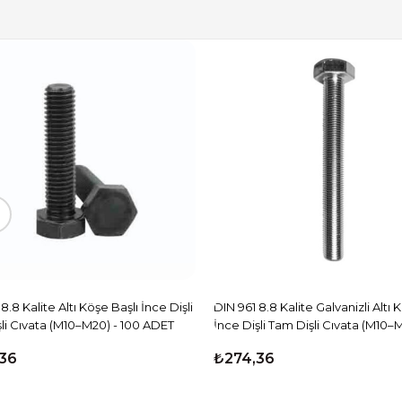
8.8 Kalite Altı Köşe Başlı İnce Dişli
DIN 961 8.8 Kalite Galvanizli Altı 
li Cıvata (M10–M20) - 100 ADET
İnce Dişli Tam Dişli Cıvata (M10–
ADET
36
₺274,36