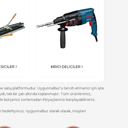
ESİCİLER
KIRICI DELİCİLER
ne satış platformudur. Uygunnalbur'u tercih etmeniz için işte
, tek bir çatı altında toplanmıştır. Tüm ürünlerimiz,
bütçenizi zorlamadan ihtiyaçlarınızı karşılayabilirsiniz.
yı hedefliyoruz. Uygunnalbur olarak olarak, müşteri
 ve TOBB TR GO Güven Damgası ile güvenilirliğimizi
r, sipariş verebilir veya sorularınızı iletebilirsiniz.