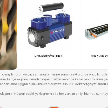
KOMPRESÖRLER
SERAMİK K
n geniş bir ürün yelpazesini müşterilerine sunan, sektöründe öncü bir onli
rine, bahçe ekipmanlarından inşaat malzemelerine kadar pek çok ürün çeşidi
dartlarına uygun olarak müşterilerimize sunulur. Rekabetçi fiyatlarımız ile 
 ulaştırılır. Müşteri odaklı yaklaşımımız ile her zaman en iyi hizmeti sunma
nle, Ticaret Bakanlığı ETBİS Sistemine kayıtlı olarak faaliyet gösteriyor
ımız aracılığıyla bize ulaşarak ürünlerimiz hakkında daha detaylı bilgi alabili