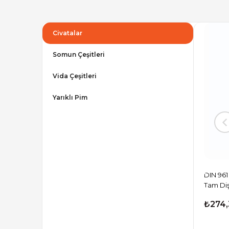
Civatalar
Somun Çeşitleri
Vida Çeşitleri
Yarıklı Pim
 Başlı İnce
DIN 960 8.8 Kalite Galvanizli Altı Köşe
DIN 961 
0 ADET
Başlı İnce Dişli Yarım Dişli Cıvata (M10–
Tam Diş
M20) - 100 ADET
₺524,77
₺274,