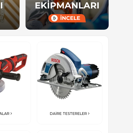
₺3.510,00
₺240,15
ALAR
DAİRE TESTERELER