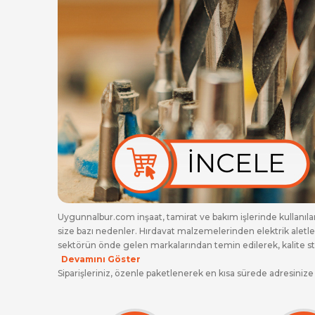
Uygunnalbur.com inşaat, tamirat ve bakım işlerinde kullanıla
size bazı nedenler. Hırdavat malzemelerinden elektrik aletle
sektörün önde gelen markalarından temin edilerek, kalite stan
Devamını Göster
Siparişleriniz, özenle paketlenerek en kısa sürede adresinize
güvenliğini en önemli önceliğimiz olarak görüyoruz. Bu nede
belgeliyoruz. Web sitemiz üzerinden veya müşteri hizmetleri hatt