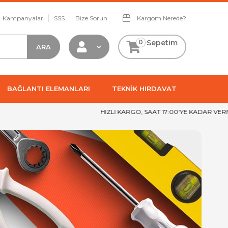
Kampanyalar
SSS
Bize Sorun
Kargom Nerede?
0
Sepetim
BAĞLANTI ELEMANLARI
TEKNİK HIRDAVAT
HIZLI KARGO, SAAT 17:00'YE KADAR VERMİŞ OLDUĞUN