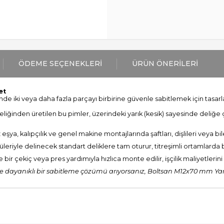
ÖDEME SEÇENEKLERI
ÜRÜN ÖNERILERI
et
nde iki veya daha fazla parçayı birbirine güvenle sabitlemek için tasar
eliğinden üretilen bu pimler, üzerindeki yarık (kesik) sayesinde deliğe
ya, kalıpçılık ve genel makine montajlarında şaftları, dişlileri veya bil
üleriyle delinecek standart deliklere tam oturur, titreşimli ortamlard
 çekiç veya pres yardımıyla hızlıca monte edilir, işçilik maliyetlerini
dayanıklı bir sabitleme çözümü arıyorsanız, Boltsan M12x70 mm Yarık