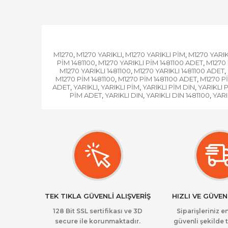
M1270
M1270 YARIKLI
M1270 YARIKLI PİM
M1270 YARIK
,
,
,
PİM 1481100
M1270 YARIKLI PİM 1481100 ADET
M1270 
,
,
M1270 YARIKLI 1481100
M1270 YARIKLI 1481100 ADET
,
,
M1270 PİM 1481100
M1270 PİM 1481100 ADET
M1270 P
,
,
ADET
YARIKLI
YARIKLI PİM
YARIKLI PİM DIN
YARIKLI 
,
,
,
,
PİM ADET
YARIKLI DIN
YARIKLI DIN 1481100
YARI
,
,
,
TEK TIKLA GÜVENLİ ALIŞVERİŞ
HIZLI VE GÜVEN
128 Bit SSL sertifikası ve 3D
Siparişleriniz en
secure ile korunmaktadır.
güvenli şekilde t