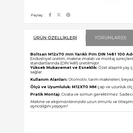
Paylaş :
ÜRÜN ÖZELLIKLERI
YORUMLAR
(0)
Boltsan M12x70 mm Yarıklı Pim DIN 1481 100 Ad
Endüstriyel üretim, makine imalatı ve montaj süreçleri
standartlarında (DIN 1481) üretilmiştir.
Yüksek Mukavemet ve Esneklik:
Özel alaşımlı yay ç
sağlar.
Kullanım Alanları:
Otomotiv, tarım makineleri, beyaz eş
Ölçü ve Uyumluluk:
M12X70 MM
çap ve uzunluk ölç
Pratik Montaj:
Cıvata ve somun gerektirmez. Sadece bir
Makine ve ekipmanlarınızda uzun ömürlü ve titreşime 
ayrıcalığını yaşayın!