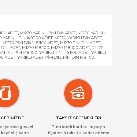
1100 ADET
M1270 YARIKLI PİM DIN ADET
M1270 YARIKLI
,
,
0 YARIKLI DIN 1481100 ADET
M1270 YARIKLI DIN ADET
,
,
0
M1270 PİM DIN 1481100 ADET
M1270 PİM DIN ADET
,
,
,
 DIN ADET
M1270 1481100
M1270 1481100 ADET
M1270
,
,
,
YARIKLI PİM 1481100
YARIKLI PİM 1481100 ADET
YARIKLI
,
,
100 ADET
YARIKLI ADET
PİM DIN
PİM DIN 1481100
,
,
,
,
 CEBİNİZDE
TAKSİT SEÇENEKLERİ
her yerden güvenli
Tüm kredi kartları ile peşin
 keyfini çıkarın.
fiyatına 9 taksit’e kadar ödeme