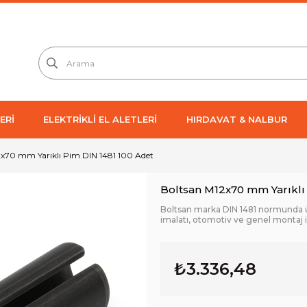
ERİ
ELEKTRİKLİ EL ALETLERİ
HIRDAVAT & NALBUR
2x70 mm Yarıklı Pim DIN 1481 100 Adet
Boltsan M12x70 mm Yarıklı
Boltsan marka DIN 1481 normunda ür
imalatı, otomotiv ve genel montaj 
₺3.336,48