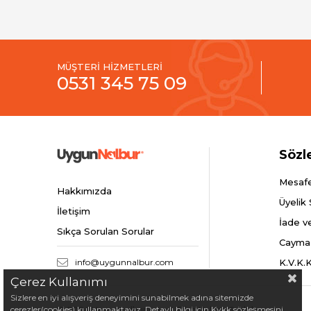
MÜŞTERİ HİZMETLERİ
0531 345 75 09
Sözl
Mesafe
Hakkımızda
Üyelik
İletişim
İade v
Sıkça Sorulan Sorular
Cayma
info@uygunnalbur.com
K.V.K.
Çerez Kullanımı
Sizlere en iyi alışveriş deneyimini sunabilmek adına sitemizde
çerezler(cookies) kullanmaktayız. Detaylı bilgi için Kvkk sözleşmesini
© 2024 Uygunnalbur.com - Tüm Hakları Saklıdır.