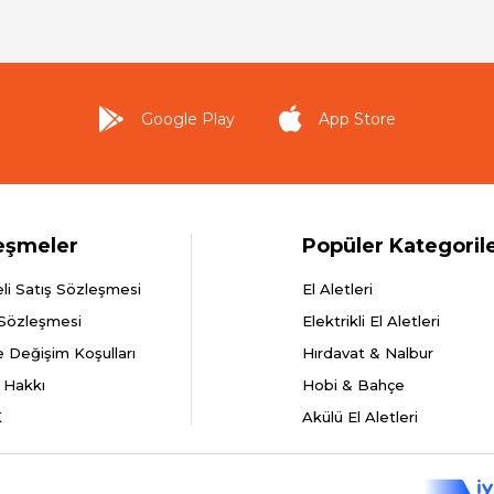
Google Play
App Store
eşmeler
Popüler Kategoril
li Satış Sözleşmesi
El Aletleri
 Sözleşmesi
Elektrikli El Aletleri
e Değişim Koşulları
Hırdavat & Nalbur
 Hakkı
Hobi & Bahçe
K
Akülü El Aletleri