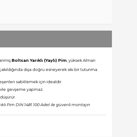
lanmış
Boltsan Yarıklı (Yaylı) Pim
, yüksek Alman
 çakıldığında dışa doğru esneyerek sıkı bir tutunma
eşenleri sabitlemek için idealdir.
a bile gevşeme yapmaz.
 düşürür.
lı Pim DIN 1481 100 Adet ile güvenli montajın