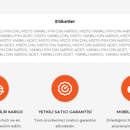
Etiketler
LI PİM DIN
M1270 YARIKLI PİM DIN 1481100
M1270 YARIKLI PİM DIN 148
,
,
YARIKLI PİM ADET
M1270 YARIKLI DIN
M1270 YARIKLI DIN 1481100
M127
,
,
,
M1270 YARIKLI ADET
M1270 PİM
M1270 PİM DIN
M1270 PİM DIN 148110
,
,
,
İM ADET
M1270 DIN
M1270 DIN 1481100
M1270 DIN 1481100 ADET
M1270
,
,
,
,
PİM DIN 1481100
YARIKLI PİM DIN 1481100 ADET
YARIKLI PİM DIN ADET
,
,
,
KLI DIN 1481100 ADET
YARIKLI DIN ADET
YARIKLI 1481100
YARIKLI 1481
,
,
,
İLİR KARGO
YETKİLİ SATICI GARANTİSİ
MOBİL
 hızlı ve en
Tüm ürünlerimiz üretici garantisi
Dilediğiniz 
eslim edilir.
altındadır.
alışverişin