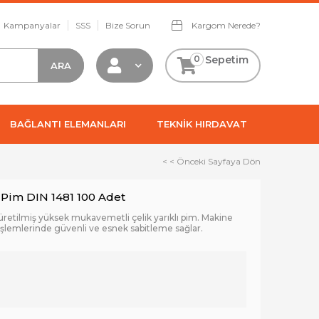
Kampanyalar
SSS
Bize Sorun
Kargom Nerede?
0
Sepetim
BAĞLANTI ELEMANLARI
TEKNİK HIRDAVAT
< < Önceki Sayfaya Dön
 Pim DIN 1481 100 Adet
etilmiş yüksek mukavemetli çelik yarıklı pim. Makine
işlemlerinde güvenli ve esnek sabitleme sağlar.