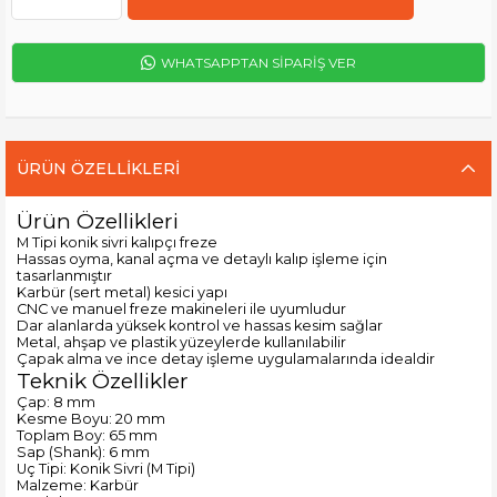
WHATSAPPTAN SİPARİŞ VER
ÜRÜN ÖZELLIKLERI
Ürün Özellikleri
M Tipi konik sivri kalıpçı freze
Hassas oyma, kanal açma ve detaylı kalıp işleme için
tasarlanmıştır
Karbür (sert metal) kesici yapı
CNC ve manuel freze makineleri ile uyumludur
Dar alanlarda yüksek kontrol ve hassas kesim sağlar
Metal, ahşap ve plastik yüzeylerde kullanılabilir
Çapak alma ve ince detay işleme uygulamalarında idealdir
Teknik Özellikler
Çap: 8 mm
Kesme Boyu: 20 mm
Toplam Boy: 65 mm
Sap (Shank): 6 mm
Uç Tipi: Konik Sivri (M Tipi)
Malzeme: Karbür