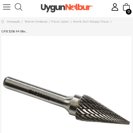
0
Anasayfa
Teknik Hırdavat
Freze Uçları
Konik Sivri Kalıpçı Freze
GFB 3256 M-08x20x06 Konik Sivri Kalıpçı Freze