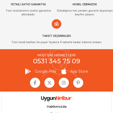
YETKİLİ SATICI GARANTİSİ
MOBİL CEBİNİZDE
Tüm ürünlerimiz üretici garantisi
Dilediğiniz her yerden güvenli alışverişin
altındadır.
keyfini çıkarın.
TAKSİT SEÇENEKLERİ
Tüm kredi kartları ile peşin fiyatına 9 taksit’e kadar ödeme imkanı
MÜŞTERİ HİZMETLERİ
0531 345 75 09
Google Play
App Store
Hakkımızda