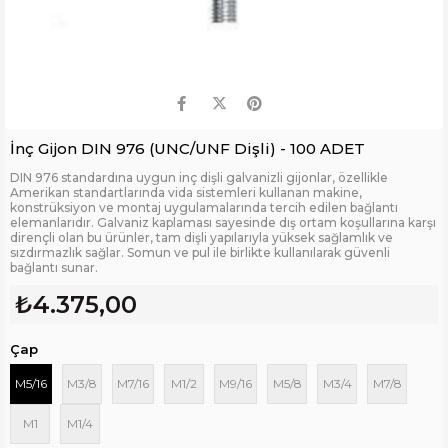
İnç Gijon DIN 976 (UNC/UNF Dişli) - 100 ADET
DIN 976 standardına uygun inç dişli galvanizli gijonlar, özellikle
Amerikan standartlarında vida sistemleri kullanan makine,
konstrüksiyon ve montaj uygulamalarında tercih edilen bağlantı
elemanlarıdır. Galvaniz kaplaması sayesinde dış ortam koşullarına karşı
dirençli olan bu ürünler, tam dişli yapılarıyla yüksek sağlamlık ve
sızdırmazlık sağlar. Somun ve pul ile birlikte kullanılarak güvenli
bağlantı sunar.
₺4.375,00
Çap
M5/16
M3/8
M7/16
M1/2
M9/16
M5/8
M3/4
M7/8
M1
M1/4