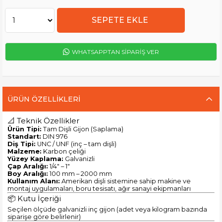
WHATSAPPTAN SİPARİŞ VER
ÜRÜN ÖZELLIKLERI
📐 Teknik Özellikler
Ürün Tipi:
Tam Dişli Gijon (Saplama)
Standart:
DIN 976
Diş Tipi:
UNC / UNF (inç – tam dişli)
Malzeme:
Karbon çeliği
Yüzey Kaplama:
Galvanizli
Çap Aralığı:
1/4" – 1"
Boy Aralığı:
100 mm – 2000 mm
Kullanım Alanı:
Amerikan dişli sistemine sahip makine ve
montaj uygulamaları, boru tesisatı, ağır sanayi ekipmanları
📦 Kutu İçeriği
Seçilen ölçüde galvanizli inç gijon (adet veya kilogram bazında
siparişe göre belirlenir)