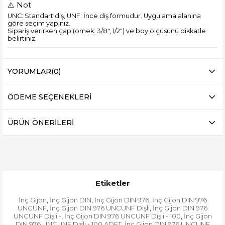
⚠️ Not
UNC: Standart diş, UNF: İnce diş formudur. Uygulama alanına
göre seçim yapınız.
Sipariş verirken çap (örnek: 3/8", 1/2") ve boy ölçüsünü dikkatle
belirtiniz.
YORUMLAR
(0)
ÖDEME SEÇENEKLERI
ÜRÜN ÖNERILERI
Etiketler
İnç Gijon
İnç Gijon DIN
İnç Gijon DIN 976
İnç Gijon DIN 976
,
,
,
UNCUNF
İnç Gijon DIN 976 UNCUNF Dişli
İnç Gijon DIN 976
,
,
UNCUNF Dişli -
İnç Gijon DIN 976 UNCUNF Dişli - 100
İnç Gijon
,
,
DIN 976 UNCUNF Dişli - 100 ADET
İnç Gijon DIN 976 UNCUNF
,