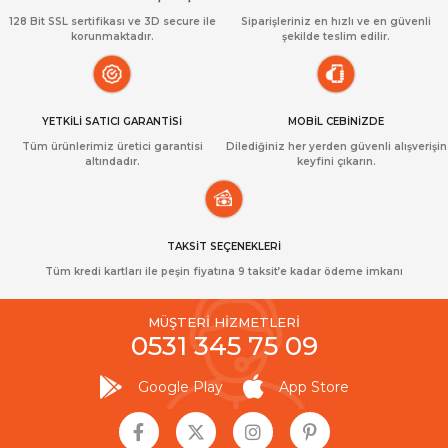
128 Bit SSL sertifikası ve 3D secure ile
Siparişleriniz en hızlı ve en güvenli
korunmaktadır.
şekilde teslim edilir.
YETKİLİ SATICI GARANTİSİ
MOBİL CEBİNİZDE
Tüm ürünlerimiz üretici garantisi
Dilediğiniz her yerden güvenli alışverişin
altındadır.
keyfini çıkarın.
TAKSİT SEÇENEKLERİ
Tüm kredi kartları ile peşin fiyatına 9 taksit’e kadar ödeme imkanı
MÜŞTERİ HİZMETLERİ
0531 345 75 09
Google Play
App Store