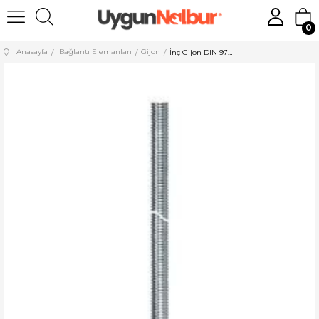
0
Anasayfa
Bağlantı Elemanları
Gijon
İnç Gijon DIN 976 (UNC/UNF Dişli) - 100 ADET