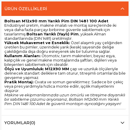
ÜRÜN ÖZELLIKLERI
Boltsan M12x90 mm Yarıklı Pim DIN 1481 100 Adet
Endüstriyel üretim, makine imalatı ve montaj süreçlerinde iki
veya daha fazla parçayı birbirine güvenle sabitlemek için
tasarlanmış
Boltsan Yarıklı (Yaylı) Pim
, yüksek Alman
standartlarında (DIN 1481) üretilmiştir.
Yüksek Mukavemet ve Esneklik:
Özel alaşımlı yay çeliğinden
üretilen bu pimler, üzerindeki yarık (kesik) sayesinde deliğe
çakıldığında dışa doğru esneyerek sıkı bir tutunma sağlar.
Kullanım Alanları:
Otomotiv, tarım makineleri, beyaz eşya,
kalıpçılık ve genel makine montajlarında şaftları, dişlileri veya
bileşenleri sabitlemek için idealdir.
Ölçü ve Uyumluluk:
M12X90 MM
çap ve uzunluk ölçüleriyle
delinecek standart deliklere tam oturur, titreşimli ortamlarda bile
gevşeme yapmaz.
Pratik Montaj:
Cıvata ve somun gerektirmez. Sadece bir çekiç
veya pres yardımıyla hızlıca monte edilir, işçilik maliyetlerini
düşürür.
Makine ve ekipmanlarınızda uzun ömürlü ve titreşime dayanıklı
bir sabitleme çözümü arıyorsanız, Boltsan M12x90 mm Yarıklı
Pim DIN 1481 100 Adet ile güvenli montajın ayrıcalığını yaşayın!
YORUMLAR
(0)