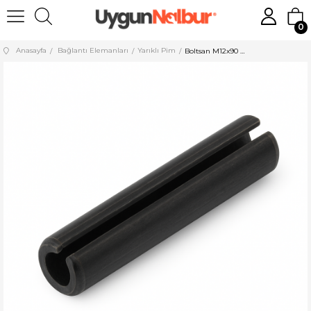
0
Anasayfa
Bağlantı Elemanları
Yarıklı Pim
Boltsan M12x90 mm Yarıklı Pim DIN 1481 100 Adet