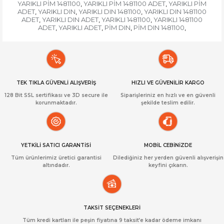
YARIKLI PİM 1481100
YARIKLI PİM 1481100 ADET
YARIKLI PİM
,
,
ADET
YARIKLI DIN
YARIKLI DIN 1481100
YARIKLI DIN 1481100
,
,
,
ADET
YARIKLI DIN ADET
YARIKLI 1481100
YARIKLI 1481100
,
,
,
ADET
YARIKLI ADET
PİM DIN
PİM DIN 1481100
,
,
,
,
TEK TIKLA GÜVENLİ ALIŞVERİŞ
HIZLI VE GÜVENİLİR KARGO
128 Bit SSL sertifikası ve 3D secure ile
Siparişleriniz en hızlı ve en güvenli
korunmaktadır.
şekilde teslim edilir.
YETKİLİ SATICI GARANTİSİ
MOBİL CEBİNİZDE
Tüm ürünlerimiz üretici garantisi
Dilediğiniz her yerden güvenli alışverişin
altındadır.
keyfini çıkarın.
TAKSİT SEÇENEKLERİ
Tüm kredi kartları ile peşin fiyatına 9 taksit’e kadar ödeme imkanı