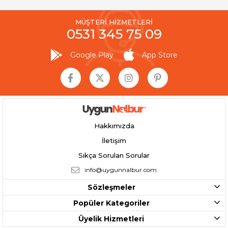
MÜŞTERİ HİZMETLERİ
0531 345 75 09
Google Play
App Store
Hakkımızda
İletişim
Sıkça Sorulan Sorular
info@uygunnalbur.com
Sözleşmeler
Popüler Kategoriler
Üyelik Hizmetleri