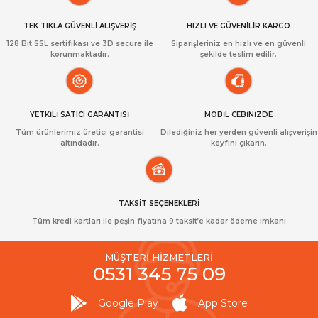
TEK TIKLA GÜVENLİ ALIŞVERİŞ
HIZLI VE GÜVENİLİR KARGO
128 Bit SSL sertifikası ve 3D secure ile
Siparişleriniz en hızlı ve en güvenli
korunmaktadır.
şekilde teslim edilir.
YETKİLİ SATICI GARANTİSİ
MOBİL CEBİNİZDE
Tüm ürünlerimiz üretici garantisi
Dilediğiniz her yerden güvenli alışverişin
altındadır.
keyfini çıkarın.
TAKSİT SEÇENEKLERİ
Tüm kredi kartları ile peşin fiyatına 9 taksit’e kadar ödeme imkanı
MÜŞTERİ HİZMETLERİ
0531 345 75 09
Google Play
App Store