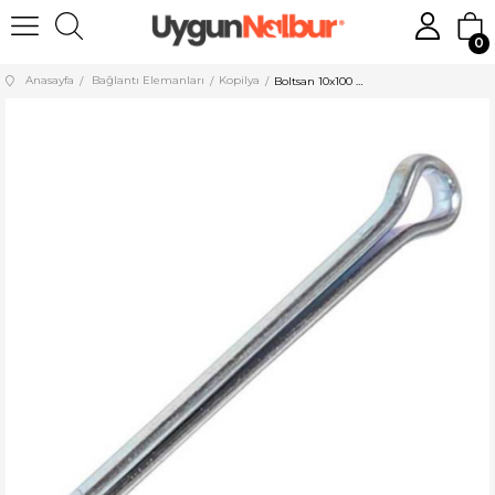
0
Anasayfa
Bağlantı Elemanları
Kopilya
Boltsan 10x100 mm Kopilya DIN 94 70 Adet