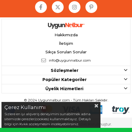
Hakkımızda
İletişim
Sıkça Sorulan Sorular
info@uygunnalbur.com
Sözleşmeler
Popüler Kategoriler
Üyelik Hizmetleri
© 2024 Uygunnalbur.com - Tüm Hakları Saklıdır.
Çerez Kullanımı
Sizlere en iyi alışveriş deneyimini sunabilmek adına
sitemizde çerezler(cookies) kullanmaktayız. Detaylı
bilgi için Kvkk sözleşmesini inceleyebilirsiniz.
Tarafından Kurulmuştur.