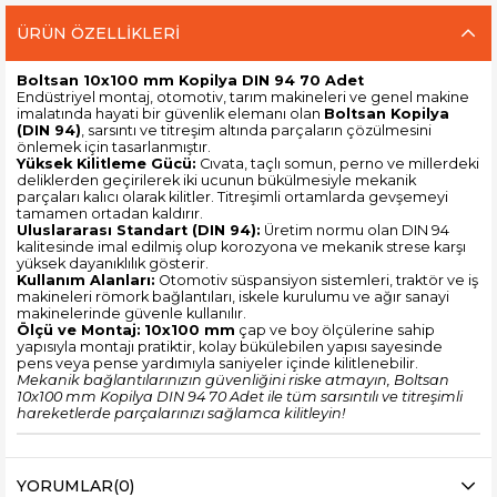
ÜRÜN ÖZELLIKLERI
Boltsan 10x100 mm Kopilya DIN 94 70 Adet
Endüstriyel montaj, otomotiv, tarım makineleri ve genel makine
imalatında hayati bir güvenlik elemanı olan
Boltsan Kopilya
(DIN 94)
, sarsıntı ve titreşim altında parçaların çözülmesini
önlemek için tasarlanmıştır.
Yüksek Kilitleme Gücü:
Cıvata, taçlı somun, perno ve millerdeki
deliklerden geçirilerek iki ucunun bükülmesiyle mekanik
parçaları kalıcı olarak kilitler. Titreşimli ortamlarda gevşemeyi
tamamen ortadan kaldırır.
Uluslararası Standart (DIN 94):
Üretim normu olan DIN 94
kalitesinde imal edilmiş olup korozyona ve mekanik strese karşı
yüksek dayanıklılık gösterir.
Kullanım Alanları:
Otomotiv süspansiyon sistemleri, traktör ve iş
makineleri römork bağlantıları, iskele kurulumu ve ağır sanayi
makinelerinde güvenle kullanılır.
Ölçü ve Montaj:
10x100 mm
çap ve boy ölçülerine sahip
yapısıyla montajı pratiktir, kolay bükülebilen yapısı sayesinde
pens veya pense yardımıyla saniyeler içinde kilitlenebilir.
Mekanik bağlantılarınızın güvenliğini riske atmayın, Boltsan
10x100 mm Kopilya DIN 94 70 Adet ile tüm sarsıntılı ve titreşimli
hareketlerde parçalarınızı sağlamca kilitleyin!
YORUMLAR
(0)