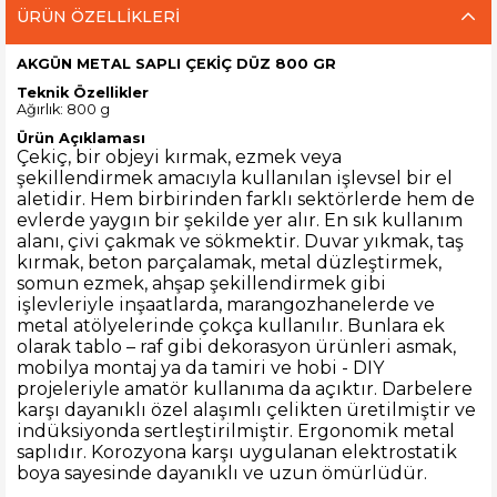
ÜRÜN ÖZELLIKLERI
AKGÜN METAL SAPLI ÇEKİÇ DÜZ 800 GR
Teknik Özellikler
Ağırlık: 800 g
Ürün Açıklaması
Çekiç, bir objeyi kırmak, ezmek veya
şekillendirmek amacıyla kullanılan işlevsel bir el
aletidir. Hem birbirinden farklı sektörlerde hem de
evlerde yaygın bir şekilde yer alır. En sık kullanım
alanı, çivi çakmak ve sökmektir. Duvar yıkmak, taş
kırmak, beton parçalamak, metal düzleştirmek,
somun ezmek, ahşap şekillendirmek gibi
işlevleriyle inşaatlarda, marangozhanelerde ve
metal atölyelerinde çokça kullanılır. Bunlara ek
olarak tablo – raf gibi dekorasyon ürünleri asmak,
mobilya montaj ya da tamiri ve hobi - DIY
projeleriyle amatör kullanıma da açıktır. Darbelere
karşı dayanıklı özel alaşımlı çelikten üretilmiştir ve
indüksiyonda sertleştirilmiştir. Ergonomik metal
saplıdır. Korozyona karşı uygulanan elektrostatik
boya sayesinde dayanıklı ve uzun ömürlüdür.