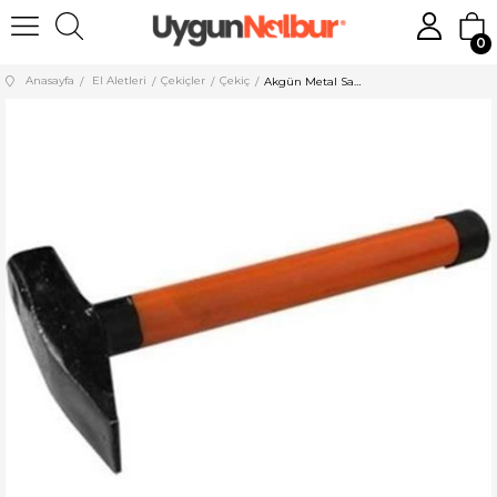
0
Anasayfa
El Aletleri
Çekiçler
Çekiç
Akgün Metal Saplı Çekiç Düz 800 gr