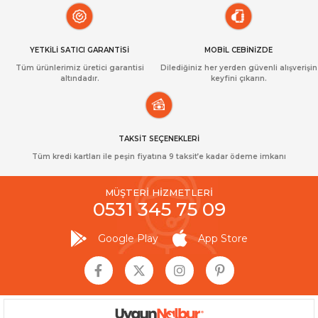
YETKİLİ SATICI GARANTİSİ
MOBİL CEBİNİZDE
Tüm ürünlerimiz üretici garantisi
Dilediğiniz her yerden güvenli alışverişin
altındadır.
keyfini çıkarın.
TAKSİT SEÇENEKLERİ
Tüm kredi kartları ile peşin fiyatına 9 taksit’e kadar ödeme imkanı
MÜŞTERİ HİZMETLERİ
0531 345 75 09
Google Play
App Store