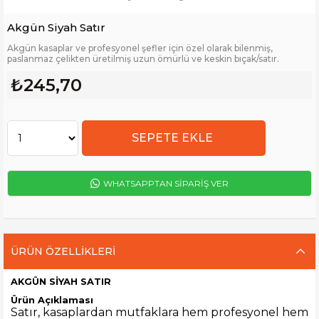
Akgün Siyah Satır
Akgün kasaplar ve profesyonel şefler için özel olarak bilenmiş,
paslanmaz çelikten üretilmiş uzun ömürlü ve keskin bıçak/satır.
₺245,70
WHATSAPPTAN SİPARİŞ VER
ÜRÜN ÖZELLIKLERI
AKGÜN SİYAH SATIR
Ürün Açıklaması
Satır, kasaplardan mutfaklara hem profesyonel hem