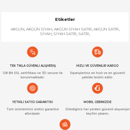
Etiketler
AKGÜN
AKGÜN SİYAH
AKGÜN SİYAH SATIR
AKGÜN SATIR
,
,
,
,
SİYAH
SİYAH SATIR
SATIR
,
,
,
TEK TIKLA GÜVENLİ ALIŞVERİŞ
HIZLI VE GÜVENİLİR KARGO
128 Bit SSL sertifikası ve 3D secure ile
Siparişleriniz en hızlı ve en güvenli
korunmaktadır.
şekilde teslim edilir.
YETKİLİ SATICI GARANTİSİ
MOBİL CEBİNİZDE
Tüm ürünlerimiz üretici garantisi
Dilediğiniz her yerden güvenli alışverişin
altındadır.
keyfini çıkarın.