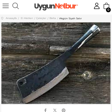
0
Anasayfa
El Aletleri
Çekiçler
Balta
Akgün Siyah Satır