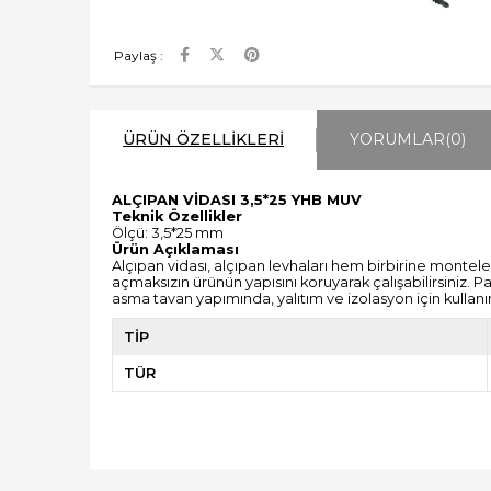
Paylaş :
ÜRÜN ÖZELLIKLERI
YORUMLAR
(0)
ALÇIPAN VİDASI 3,5*25 YHB MUV
Teknik Özellikler
Ölçü: 3,5*25 mm
Ürün Açıklaması
Alçıpan vidası, alçıpan levhaları hem birbirine montel
açmaksızın ürünün yapısını koruyarak çalışabilirsiniz. 
asma tavan yapımında, yalıtım ve izolasyon için kullanım
TİP
TÜR