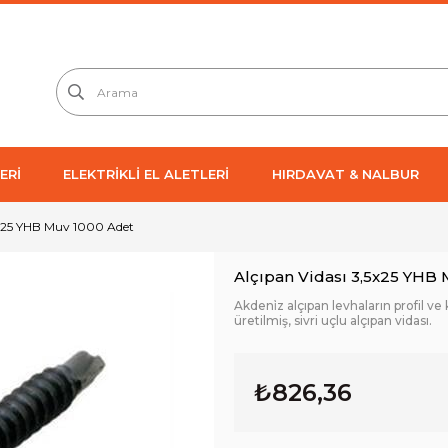
ERİ
ELEKTRİKLİ EL ALETLERİ
HIRDAVAT & NALBUR
5x25 YHB Muv 1000 Adet
Alçıpan Vidası 3,5x25 YHB
Akdeni̇z alçıpan levhaların profil ve
üretilmiş, sivri uçlu alçıpan vidası.
₺826,36