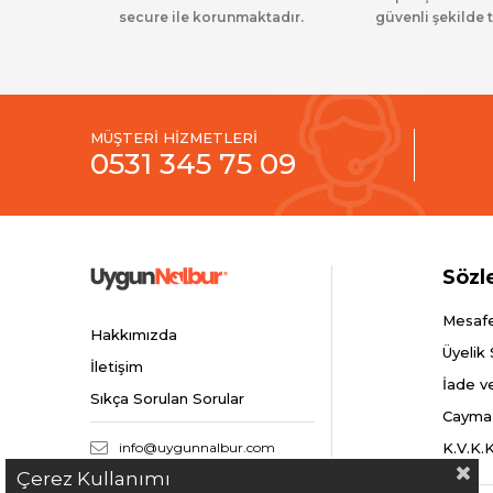
secure ile korunmaktadır.
güvenli şekilde t
MÜŞTERİ HİZMETLERİ
0531 345 75 09
Sözl
Mesafe
Hakkımızda
Üyelik
İletişim
İade v
Sıkça Sorulan Sorular
Cayma
info@uygunnalbur.com
K.V.K.
Çerez Kullanımı