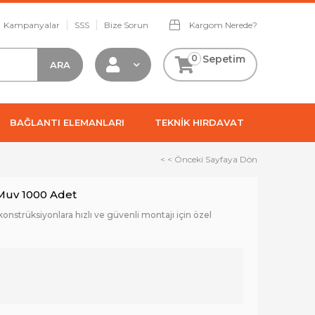
Kampanyalar
SSS
Bize Sorun
Kargom Nerede?
0
Sepetim
BAĞLANTI ELEMANLARI
TEKNİK HIRDAVAT
< < Önceki Sayfaya Dön
 Muv 1000 Adet
 konstrüksiyonlara hızlı ve güvenli montajı için özel