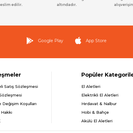
eslim edilir.
altındadır.
alışverişin
Google Play
App Store
eşmeler
Popüler Kategoril
li Satış Sözleşmesi
El Aletleri
 Sözleşmesi
Elektrikli El Aletleri
e Değişim Koşulları
Hırdavat & Nalbur
 Hakkı
Hobi & Bahçe
K
Akülü El Aletleri