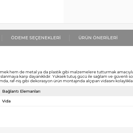
ÖDEME SEÇENEKLERI
ÜRÜN ÖNERILERI
emek hem de metal ya da plastik gibi malzemelere tutturmak amacıyla üret
Paslanmaya karşı dayanıklıdır. Yüksek tutuş gücü ile sağlam ve güvenli 
da, raf-niş gibi dekorasyon ürün montajında alçıpan vidasını kolaylıkla k
Bağlantı Elemanları
Vida