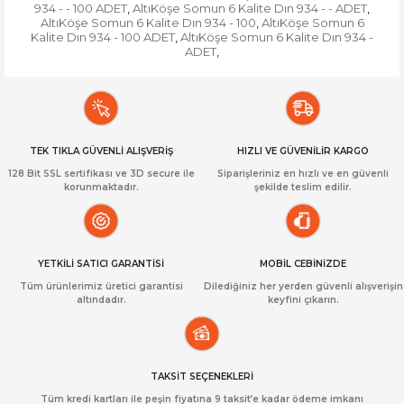
934 - - 100 ADET
AltıKöşe Somun 6 Kalite Dın 934 - - ADET
,
,
AltıKöşe Somun 6 Kalite Dın 934 - 100
AltıKöşe Somun 6
,
Kalite Dın 934 - 100 ADET
AltıKöşe Somun 6 Kalite Dın 934 -
,
ADET
,
TEK TIKLA GÜVENLİ ALIŞVERİŞ
HIZLI VE GÜVENİLİR KARGO
128 Bit SSL sertifikası ve 3D secure ile
Siparişleriniz en hızlı ve en güvenli
korunmaktadır.
şekilde teslim edilir.
YETKİLİ SATICI GARANTİSİ
MOBİL CEBİNİZDE
Tüm ürünlerimiz üretici garantisi
Dilediğiniz her yerden güvenli alışverişin
altındadır.
keyfini çıkarın.
TAKSİT SEÇENEKLERİ
Tüm kredi kartları ile peşin fiyatına 9 taksit’e kadar ödeme imkanı