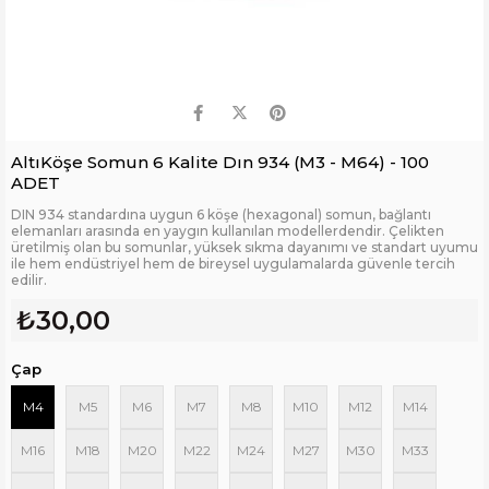
AltıKöşe Somun 6 Kalite Dın 934 (M3 - M64) - 100
ADET
DIN 934 standardına uygun 6 köşe (hexagonal) somun, bağlantı
elemanları arasında en yaygın kullanılan modellerdendir. Çelikten
üretilmiş olan bu somunlar, yüksek sıkma dayanımı ve standart uyumu
ile hem endüstriyel hem de bireysel uygulamalarda güvenle tercih
edilir.
₺30,00
Çap
M4
M5
M6
M7
M8
M10
M12
M14
M16
M18
M20
M22
M24
M27
M30
M33