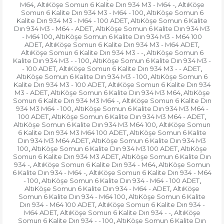
M64
AltıKöşe Somun 6 Kalite Dın 934 M3 - M64 -
AltıKöşe
,
,
Somun 6 Kalite Dın 934 M3 - M64 - 100
AltıKöşe Somun 6
,
Kalite Dın 934 M3 - M64 - 100 ADET
AltıKöşe Somun 6 Kalite
,
Dın 934 M3 - M64 - ADET
AltıKöşe Somun 6 Kalite Dın 934 M3
,
- M64 100
AltıKöşe Somun 6 Kalite Dın 934 M3 - M64 100
,
ADET
AltıKöşe Somun 6 Kalite Dın 934 M3 - M64 ADET
,
,
AltıKöşe Somun 6 Kalite Dın 934 M3 - -
AltıKöşe Somun 6
,
Kalite Dın 934 M3 - - 100
AltıKöşe Somun 6 Kalite Dın 934 M3 -
,
- 100 ADET
AltıKöşe Somun 6 Kalite Dın 934 M3 - - ADET
,
,
AltıKöşe Somun 6 Kalite Dın 934 M3 - 100
AltıKöşe Somun 6
,
Kalite Dın 934 M3 - 100 ADET
AltıKöşe Somun 6 Kalite Dın 934
,
M3 - ADET
AltıKöşe Somun 6 Kalite Dın 934 M3 M64
AltıKöşe
,
,
Somun 6 Kalite Dın 934 M3 M64 -
AltıKöşe Somun 6 Kalite Dın
,
934 M3 M64 - 100
AltıKöşe Somun 6 Kalite Dın 934 M3 M64 -
,
100 ADET
AltıKöşe Somun 6 Kalite Dın 934 M3 M64 - ADET
,
,
AltıKöşe Somun 6 Kalite Dın 934 M3 M64 100
AltıKöşe Somun
,
6 Kalite Dın 934 M3 M64 100 ADET
AltıKöşe Somun 6 Kalite
,
Dın 934 M3 M64 ADET
AltıKöşe Somun 6 Kalite Dın 934 M3
,
100
AltıKöşe Somun 6 Kalite Dın 934 M3 100 ADET
AltıKöşe
,
,
Somun 6 Kalite Dın 934 M3 ADET
AltıKöşe Somun 6 Kalite Dın
,
934 -
AltıKöşe Somun 6 Kalite Dın 934 - M64
AltıKöşe Somun
,
,
6 Kalite Dın 934 - M64 -
AltıKöşe Somun 6 Kalite Dın 934 - M64
,
- 100
AltıKöşe Somun 6 Kalite Dın 934 - M64 - 100 ADET
,
,
AltıKöşe Somun 6 Kalite Dın 934 - M64 - ADET
AltıKöşe
,
Somun 6 Kalite Dın 934 - M64 100
AltıKöşe Somun 6 Kalite
,
Dın 934 - M64 100 ADET
AltıKöşe Somun 6 Kalite Dın 934 -
,
M64 ADET
AltıKöşe Somun 6 Kalite Dın 934 - -
AltıKöşe
,
,
Somun 6 Kalite Dın 934 - - 100
AltıKöşe Somun 6 Kalite Dın
,