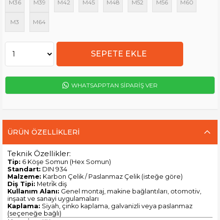
M36
M39
M42
M45
M48
M52
M56
M60
M3
M64
WHATSAPPTAN SİPARİŞ VER
ÜRÜN ÖZELLIKLERI
Teknik Özellikler:
Tip:
6 Köşe Somun (Hex Somun)
Standart:
DIN 934
Malzeme:
Karbon Çelik / Paslanmaz Çelik (isteğe göre)
Diş Tipi:
Metri̇k diş
Kullanım Alanı:
Genel montaj, makine bağlantıları, otomotiv,
inşaat ve sanayi uygulamaları
Kaplama:
Siyah, çinko kaplama, galvanizli veya paslanmaz
(seçeneğe bağlı)