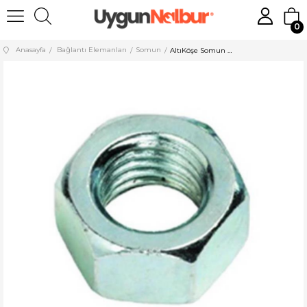
0
Anasayfa
Bağlantı Elemanları
Somun
AltıKöşe Somun 6 Kalite Dın 934 (M3 - M64) - 100 ADET