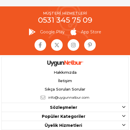
MÜŞTERİ HİZMETLERİ
0531 345 75 09
Google Play
App Store
Hakkımızda
İletişim
Sıkça Sorulan Sorular
info@uygunnalbur.com
Sözleşmeler
Popüler Kategoriler
Üyelik Hizmetleri