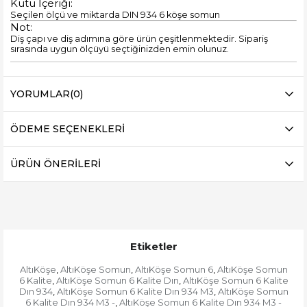
Kutu İçeriği:
Seçilen ölçü ve miktarda DIN 934 6 köşe somun
Not:
Diş çapı ve diş adımına göre ürün çeşitlenmektedir. Sipariş
sırasında uygun ölçüyü seçtiğinizden emin olunuz.
YORUMLAR
(0)
ÖDEME SEÇENEKLERI
ÜRÜN ÖNERILERI
Etiketler
AltıKöşe
AltıKöşe Somun
AltıKöşe Somun 6
AltıKöşe Somun
,
,
,
6 Kalite
AltıKöşe Somun 6 Kalite Dın
AltıKöşe Somun 6 Kalite
,
,
Dın 934
AltıKöşe Somun 6 Kalite Dın 934 M3
AltıKöşe Somun
,
,
6 Kalite Dın 934 M3 -
AltıKöşe Somun 6 Kalite Dın 934 M3 -
,