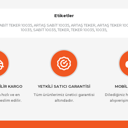
Etiketler
ABİT TEKER 10035
ARTAŞ SABİT 10035
ARTAŞ TEKER
ARTAŞ TEKER 10
,
,
,
10035
SABİT 10035
TEKER
TEKER 10035
10035
,
,
,
,
,
İLİR KARGO
YETKİLİ SATICI GARANTİSİ
MOBİL
 hızlı ve en
Tüm ürünlerimiz üretici garantisi
Dilediğiniz 
eslim edilir.
altındadır.
alışverişin