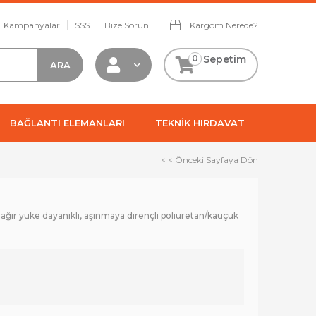
Kampanyalar
SSS
Bize Sorun
Kargom Nerede?
0
Sepetim
BAĞLANTI ELEMANLARI
TEKNİK HIRDAVAT
< < Önceki Sayfaya Dön
n ağır yüke dayanıklı, aşınmaya dirençli poliüretan/kauçuk