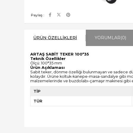
Paylaş :
ÜRÜN ÖZELLIKLERI
YORUMLAR
(0)
ARTAŞ SABİT TEKER 100*35
Teknik Özellikler
Ölçü: 100*35 mm
Ürün Açıklaması
Sabit teker, dönme özelliği bulunmayan ve sadece düz 
kolaydır. Ürüne koltuk-kanepe-masa-sandalye gibi mobil
malzemelerinde ve buzdolabı-çamaşır makinesi gibi 
TİP
TÜR