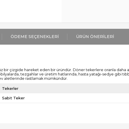
ÖDEME SEÇENEKLERI
ÜRÜN ÖNERILERI
bir çizgide hareket eden bir üründür. Döner tekerlere oranla daha ağı
yalarda, tezgahlar ve üretim hatlarında, hasta yatağı-sedye gibi tıbbi
ev aletlerinde rastlamak mümkündür.
Tekerler
Sabit Teker