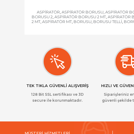
ASPİRATÖR
ASPİRATÖR BORUSU
ASPİRATÖR BO
,
,
BORUSU 2
ASPİRATÖR BORUSU 2 MT
ASPİRATÖR 
,
,
2 MT
ASPİRATÖR MT
BORUSU
BORUSU TELLİ
BORU
,
,
,
,
TEK TIKLA GÜVENLİ ALIŞVERİŞ
HIZLI VE GÜVEN
128 Bit SSL sertifikası ve 3D
Siparişleriniz en
secure ile korunmaktadır.
güvenli şekilde t
MÜŞTERİ HİZMETLERİ