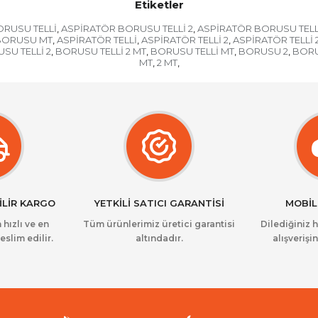
Etiketler
RUSU TELLİ
ASPİRATÖR BORUSU TELLİ 2
ASPİRATÖR BORUSU TELLİ
,
,
BORUSU MT
ASPİRATÖR TELLİ
ASPİRATÖR TELLİ 2
ASPİRATÖR TELLİ 
,
,
,
SU TELLİ 2
BORUSU TELLİ 2 MT
BORUSU TELLİ MT
BORUSU 2
BORU
,
,
,
,
MT
2 MT
,
,
İLİR KARGO
YETKİLİ SATICI GARANTİSİ
MOBİL
 hızlı ve en
Tüm ürünlerimiz üretici garantisi
Dilediğiniz 
eslim edilir.
altındadır.
alışverişin