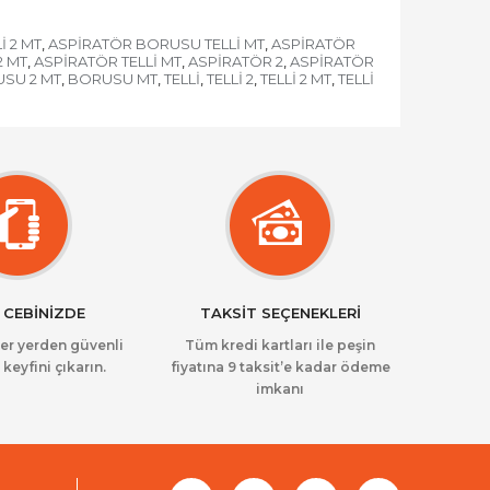
 2 MT
ASPİRATÖR BORUSU TELLİ MT
ASPİRATÖR
,
,
2 MT
ASPİRATÖR TELLİ MT
ASPİRATÖR 2
ASPİRATÖR
,
,
,
SU 2 MT
BORUSU MT
TELLİ
TELLİ 2
TELLİ 2 MT
TELLİ
,
,
,
,
,
 CEBİNİZDE
TAKSİT SEÇENEKLERİ
her yerden güvenli
Tüm kredi kartları ile peşin
 keyfini çıkarın.
fiyatına 9 taksit’e kadar ödeme
imkanı