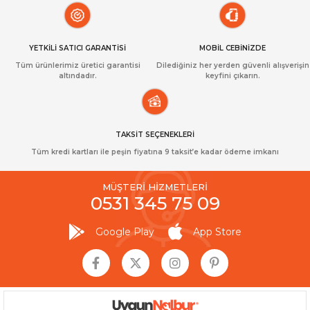
YETKİLİ SATICI GARANTİSİ
MOBİL CEBİNİZDE
Tüm ürünlerimiz üretici garantisi
Dilediğiniz her yerden güvenli alışverişin
altındadır.
keyfini çıkarın.
TAKSİT SEÇENEKLERİ
Tüm kredi kartları ile peşin fiyatına 9 taksit’e kadar ödeme imkanı
MÜŞTERİ HİZMETLERİ
0531 345 75 09
Google Play
App Store