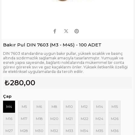
Bakır Pul DIN 7603 (M3 - M45) - 100 ADET
DIN 7603 standardına uygun bakır pullar, yüksek sıcaklık ve basınç
altında sızdırmazlık sağlamak amacıyla tasarlanmıştır. Yumuşak ve
esnek yapısı sayesinde, bağlantı noktalarında mükemmel bir conta
görevi görerek sıvı ve gaz kaçaklarını önler. Yüksek iletkenlik özelliği
ile elektriksel uygulamalarda da tercih edilir.
₺280,00
Çap
M4
M5
M6
M8
M10
M12
M14
M15
M16
M17
M18
M20
M21
M22
M24
M26
M27
M28
M30
M32
M33
M34
M35
M36