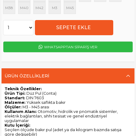
M38
M40
M42
M3
M45
WHATSAPPTAN SİPARİŞ VER
ÜRÜN ÖZELLIKLERI
Teknik Özellikler:
Ürün Tipi:
Düz Pul (Conta)
Standart:
DIN 7603
Malzeme:
Yüksek saflıkta bakır
Ölçüler:
M3 - M45 arası
Kullanım Alanı:
Otomotiv, hidrolik ve pnömatik sistemler,
elektrik bağlantıları, sıhhi tesisat ve genel endüstriyel
uygulamalar
Kutu İçeriği:
Seçilen ölçüde bakır pul (adet ya da kilogram bazında satışa
göre değişebilir)