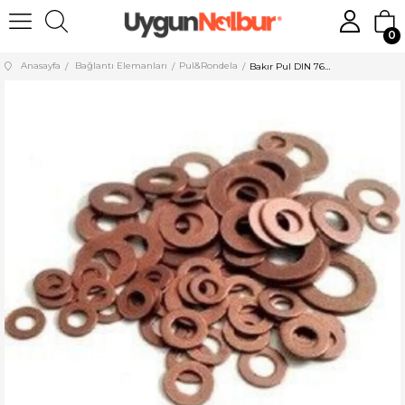
0
Anasayfa
Bağlantı Elemanları
Pul&Rondela
Bakır Pul DIN 7603 (M3 - M45) - 100 ADET