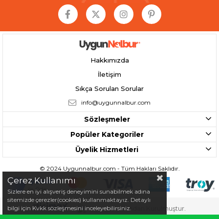
Hakkımızda
İletişim
Sıkça Sorulan Sorular
info@uygunnalbur.com
Sözleşmeler
Popüler Kategoriler
Üyelik Hizmetleri
© 2024 Uygunnalbur.com - Tüm Hakları Saklıdır.
Çerez Kullanımı
Sizlere en iyi alışveriş deneyimini sunabilmek adına
sitemizde çerezler(cookies) kullanmaktayız. Detaylı
bilgi için Kvkk sözleşmesini inceleyebilirsiniz.
Tarafından Kurulmuştur.