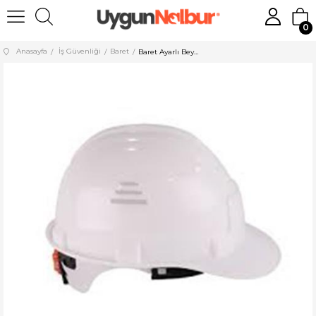
0
Anasayfa
İş Güvenliği
Baret
Baret Ayarlı Beyaz Ce Belgeli