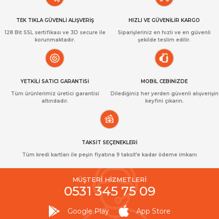
TEK TIKLA GÜVENLİ ALIŞVERİŞ
HIZLI VE GÜVENİLİR KARGO
128 Bit SSL sertifikası ve 3D secure ile
Siparişleriniz en hızlı ve en güvenli
korunmaktadır.
şekilde teslim edilir.
YETKİLİ SATICI GARANTİSİ
MOBİL CEBİNİZDE
Tüm ürünlerimiz üretici garantisi
Dilediğiniz her yerden güvenli alışverişin
altındadır.
keyfini çıkarın.
TAKSİT SEÇENEKLERİ
Tüm kredi kartları ile peşin fiyatına 9 taksit’e kadar ödeme imkanı
MÜŞTERİ HİZMETLERİ
0531 345 75 09
Google Play
App Store