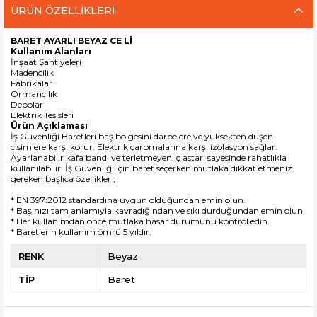
ÜRÜN ÖZELLIKLERI
BARET AYARLI BEYAZ CE Lİ
Kullanım Alanları
İnşaat Şantiyeleri
Madencilik
Fabrikalar
Ormancılık
Depolar
Elektrik Tesisleri
Ürün Açıklaması
İş Güvenliği Baretleri baş bölgesini darbelere ve yüksekten düşen
cisimlere karşı korur. Elektrik çarpmalarına karşı izolasyon sağlar.
Ayarlanabilir kafa bandı ve terletmeyen iç astarı sayesinde rahatlıkla
kullanılabilir. İş Güvenliği için baret seçerken mutlaka dikkat etmeniz
gereken başlıca özellikler ;
* EN 397:2012 standardına uygun olduğundan emin olun.
* Başınızı tam anlamıyla kavradığından ve sıkı durduğundan emin olun
* Her kullanımdan önce mutlaka hasar durumunu kontrol edin.
* Baretlerin kullanım ömrü 5 yıldır.
RENK
Beyaz
TİP
Baret