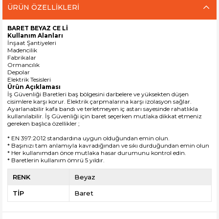
ÜRÜN ÖZELLIKLERI
BARET BEYAZ CE Lİ
Kullanım Alanları
İnşaat Şantiyeleri
Madencilik
Fabrikalar
Ormancılık
Depolar
Elektrik Tesisleri
Ürün Açıklaması
İş Güvenliği Baretleri baş bölgesini darbelere ve yüksekten düşen
cisimlere karşı korur. Elektrik çarpmalarına karşı izolasyon sağlar.
Ayarlanabilir kafa bandı ve terletmeyen iç astarı sayesinde rahatlıkla
kullanılabilir. İş Güvenliği için baret seçerken mutlaka dikkat etmeniz
gereken başlıca özellikler ;
* EN 397:2012 standardına uygun olduğundan emin olun.
* Başınızı tam anlamıyla kavradığından ve sıkı durduğundan emin olun
* Her kullanımdan önce mutlaka hasar durumunu kontrol edin.
* Baretlerin kullanım ömrü 5 yıldır.
RENK
Beyaz
TİP
Baret