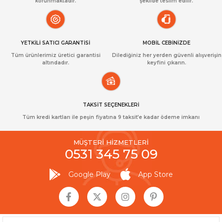
korunmaktadır.
şekilde teslim edilir.
YETKİLİ SATICI GARANTİSİ
MOBİL CEBİNİZDE
Tüm ürünlerimiz üretici garantisi
Dilediğiniz her yerden güvenli alışverişin
altındadır.
keyfini çıkarın.
TAKSİT SEÇENEKLERİ
Tüm kredi kartları ile peşin fiyatına 9 taksit’e kadar ödeme imkanı
MÜŞTERİ HİZMETLERİ
0531 345 75 09
Google Play
App Store