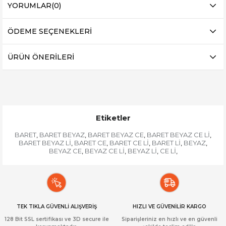
YORUMLAR
(0)
ÖDEME SEÇENEKLERI
ÜRÜN ÖNERILERI
Etiketler
BARET
BARET BEYAZ
BARET BEYAZ CE
BARET BEYAZ CE Lİ
,
,
,
,
BARET BEYAZ Lİ
BARET CE
BARET CE Lİ
BARET Lİ
BEYAZ
,
,
,
,
,
BEYAZ CE
BEYAZ CE Lİ
BEYAZ Lİ
CE Lİ
,
,
,
,
TEK TIKLA GÜVENLİ ALIŞVERİŞ
HIZLI VE GÜVENİLİR KARGO
128 Bit SSL sertifikası ve 3D secure ile
Siparişleriniz en hızlı ve en güvenli