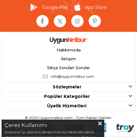
Google Play
App Store
Hakkımızda
İletişim
Sıkça Sorulan Sorular
info@uygunnalbur.com
Sözleşmeler
Popüler Kategoriler
Üyelik Hizmetleri
© 2024 Uygunnalbur.com - Tüm Hakları Saklıdır.
Çerez Kullanımı
Sizlere en iyi alışveriş deneyimini sunabilmek adına