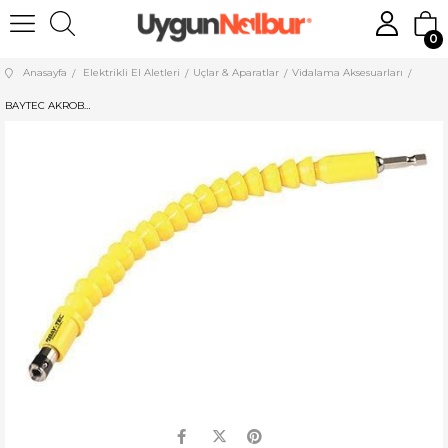
0
Anasayfa
Elektrikli El Aletleri
Uçlar & Aparatlar
Vidalama Aksesuarları
BAYTEC AKROBAT BİTS UZATMA 300 MM MU2220