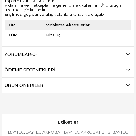
Toplam uzunluk : 300 mm
Vidalama ve matkaplar ile genel olarak kullanılan 1/4 bits uçları
uzatmak için kullanılır
Erişilmesi güç dar ve sıkışık alanlara rahatlıkla ulaşabilir
TİP
Vidalama Aksesuarları
TÜR
Bits Uç
YORUMLAR
(0)
ÖDEME SEÇENEKLERI
ÜRÜN ÖNERILERI
Etiketler
BAYTEC
BAYTEC AKROBAT
BAYTEC AKROBAT BİTS
BAYTEC
,
,
,