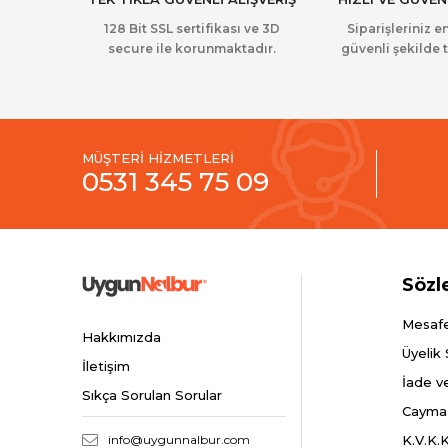
128 Bit SSL sertifikası ve 3D
Siparişleriniz en
secure ile korunmaktadır.
güvenli şekilde t
MÜŞTERİ HİZMETLERİ
0531 345 75 09
Sözl
Mesafe
Hakkımızda
Üyelik
İletişim
İade v
Sıkça Sorulan Sorular
Cayma
info@uygunnalbur.com
K.V.K.