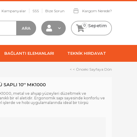
Kampanyalar
SSS
Bize Sorun
Kargom Nerede?
0
Sepetim
BAĞLANTI ELEMANLARI
TEKNİK HIRDAVAT
< < Önceki Sayfaya Dön
 SAPLI 10'' MK1000
 MK1000, metal ve ahşap yüzeyleri düzeltmek ve
nıklı bir el aletidir. Ergonomik sapı sayesinde konforlu ve
l işlerde ve hobi uygulamalarında ideal bir törpü