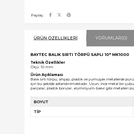
Paylaş :
ÜRÜN ÖZELLIKLERI
YORUMLAR
(0)
BAYTEC BALIK SIRTI TÖRPÜ SAPLI 10" MK1000
Teknik Özellikler
Ölçü: 10 mm
Ürün Açıklaması
Balık sırtı törpü
, ahşap, plastik ve yumuşak metallerde pürüzl
için bu şekilde adlandırılmaktadır. Uzun, ince metal bir çu
parçalar, plastik borular, alüminyum-bakır gibi metalleri pür
BOYUT
TİP