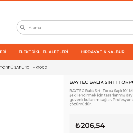
ERİ
ELEKTRİKLİ EL ALETLERİ
HIRDAVAT & NALBUR
 TÖRPÜ SAPLI 10'' MK1000
BAYTEC BALIK SIRTI TÖRPÜ
BAYTEC Balık Sırtı Törpü Saplı 10"
şekillendirmek için tasarlanmış daya
güvenli kullanım sağlar. Profesyone
çözümüdür.
₺206,54