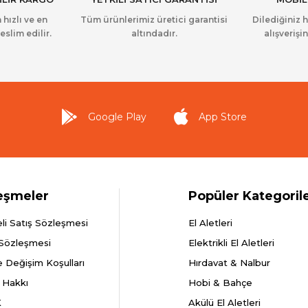
 hızlı ve en
Tüm ürünlerimiz üretici garantisi
Dilediğiniz 
eslim edilir.
altındadır.
alışverişin
Google Play
App Store
eşmeler
Popüler Kategoril
li Satış Sözleşmesi
El Aletleri
 Sözleşmesi
Elektrikli El Aletleri
e Değişim Koşulları
Hırdavat & Nalbur
 Hakkı
Hobi & Bahçe
K
Akülü El Aletleri