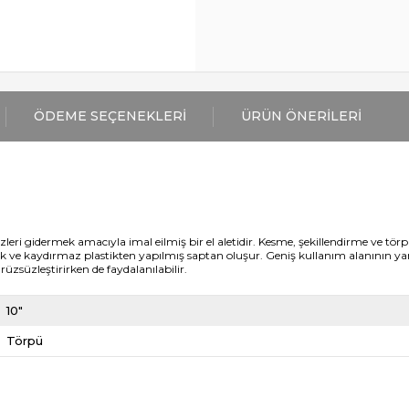
ÖDEME SEÇENEKLERI
ÜRÜN ÖNERILERI
eri gidermek amacıyla imal eilmiş bir el aletidir. Kesme, şekillendirme ve törpü
buk ve kaydırmaz plastikten yapılmış saptan oluşur. Geniş kullanım alanının y
üzsüzleştirirken de faydalanılabilir.
10"
Törpü