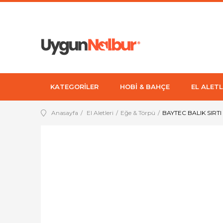
KATEGORİLER
HOBİ & BAHÇE
EL ALETL
Anasayfa
El Aletleri
Eğe & Törpü
BAYTEC BALIK SIRTI