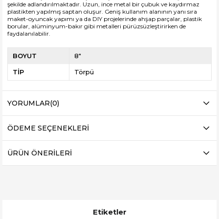
şekilde adlandırılmaktadır. Uzun, ince metal bir çubuk ve kaydırmaz
plastikten yapılmış saptan oluşur. Geniş kullanım alanının yanı sıra
maket-oyuncak yapımı ya da DIY projelerinde ahşap parçalar, plastik
borular, alüminyum-bakır gibi metalleri pürüzsüzleştirirken de
faydalanılabilir.
BOYUT
8"
TİP
Törpü
YORUMLAR
(0)
ÖDEME SEÇENEKLERI
ÜRÜN ÖNERILERI
Etiketler