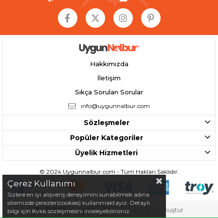
Hakkımızda
İletişim
Sıkça Sorulan Sorular
info@uygunnalbur.com
Sözleşmeler
Popüler Kategoriler
Üyelik Hizmetleri
© 2024 Uygunnalbur.com - Tüm Hakları Saklıdır.
Çerez Kullanımı
Sizlere en iyi alışveriş deneyimini sunabilmek adına
sitemizde çerezler(cookies) kullanmaktayız. Detaylı
Tarafından Kurulmuştur.
bilgi için Kvkk sözleşmesini inceleyebilirsiniz.