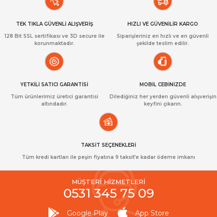
TEK TIKLA GÜVENLİ ALIŞVERİŞ
HIZLI VE GÜVENİLİR KARGO
128 Bit SSL sertifikası ve 3D secure ile
Siparişleriniz en hızlı ve en güvenli
korunmaktadır.
şekilde teslim edilir.
YETKİLİ SATICI GARANTİSİ
MOBİL CEBİNİZDE
Tüm ürünlerimiz üretici garantisi
Dilediğiniz her yerden güvenli alışverişin
altındadır.
keyfini çıkarın.
TAKSİT SEÇENEKLERİ
Tüm kredi kartları ile peşin fiyatına 9 taksit’e kadar ödeme imkanı
MÜŞTERİ HİZMETLERİ
0531 345 75 09
Google Play
App Store