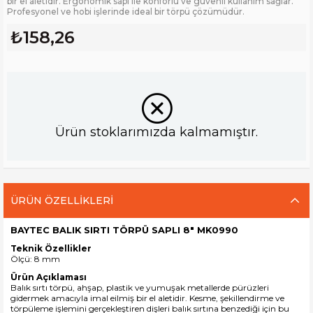
bir el aletidir. Ergonomik sapı ile konforlu ve güvenli kullanım sağlar.
Profesyonel ve hobi işlerinde ideal bir törpü çözümüdür.
₺158,26
Ürün stoklarımızda kalmamıştır.
ÜRÜN ÖZELLIKLERI
BAYTEC BALIK SIRTI TÖRPÜ SAPLI 8" MK0990
Teknik Özellikler
Ölçü: 8 mm
Ürün Açıklaması
Balık sırtı törpü
, ahşap, plastik ve yumuşak metallerde pürüzleri
gidermek amacıyla imal eilmiş bir el aletidir. Kesme, şekillendirme ve
törpüleme işlemini gerçekleştiren dişleri balık sırtına benzediği için bu