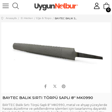
0
Anasayfa
El Aletleri
Eğe & Törpü
BAYTEC BALIK SIRTI TÖRPÜ SAPLI 8'' MK0990
BAYTEC BALIK SIRTI TÖRPÜ SAPLI 8'' MK0990
BAYTEC Balık Sırtı Törpü Saplı 8" MK0990, metal ve ahşap yüzeylerde
hassas düzeltme ve şekillendirme işlemleri için tasarlanmış dayanıklı