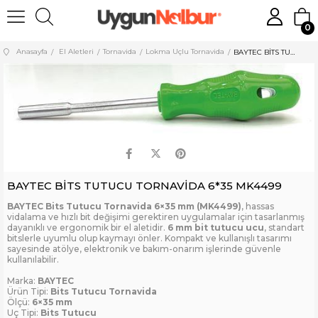
0
Anasayfa
El Aletleri
Tornavida
Lokma Uçlu Tornavida
BAYTEC BİTS TUTUCU TORNAVİDA 6*35 MK4499
BAYTEC BİTS TUTUCU TORNAVİDA 6*35 MK4499
BAYTEC Bits Tutucu Tornavida 6×35 mm (MK4499)
, hassas
vidalama ve hızlı bit değişimi gerektiren uygulamalar için tasarlanmış
dayanıklı ve ergonomik bir el aletidir.
6 mm bit tutucu ucu
, standart
bitslerle uyumlu olup kaymayı önler. Kompakt ve kullanışlı tasarımı
sayesinde atölye, elektronik ve bakım-onarım işlerinde güvenle
kullanılabilir.
Marka:
BAYTEC
Ürün Tipi:
Bits Tutucu Tornavida
Ölçü:
6×35 mm
Uç Tipi:
Bits Tutucu