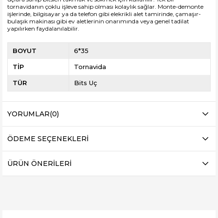
tornavidanın çoklu işleve sahip olması kolaylık sağlar. Monte-demonte
işlerinde, bilgisayar ya da telefon gibi elekrikli alet tamirinde, çamaşır-
bulaşık makinası gibi ev aletlerinin onarımında veya genel tadilat
yapılırken faydalanılabilir.
BOYUT
6*35
TİP
Tornavida
TÜR
Bits Uç
YORUMLAR
(0)
ÖDEME SEÇENEKLERI
ÜRÜN ÖNERILERI