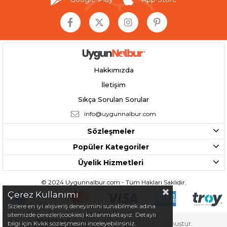
Hakkımızda
İletişim
Sıkça Sorulan Sorular
info@uygunnalbur.com
Sözleşmeler
Popüler Kategoriler
Üyelik Hizmetleri
© 2024 Uygunnalbur.com - Tüm Hakları Saklıdır.
Çerez Kullanımı
Sizlere en iyi alışveriş deneyimini sunabilmek adına
sitemizde çerezler(cookies) kullanmaktayız. Detaylı
bilgi için Kvkk sözleşmesini inceleyebilirsiniz.
Tarafından Kurulmuştur.