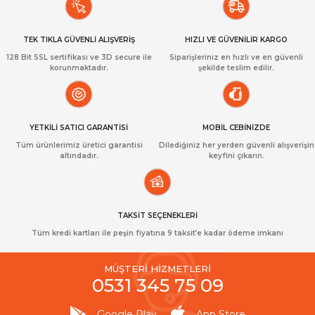
TEK TIKLA GÜVENLİ ALIŞVERİŞ
HIZLI VE GÜVENİLİR KARGO
128 Bit SSL sertifikası ve 3D secure ile
Siparişleriniz en hızlı ve en güvenli
korunmaktadır.
şekilde teslim edilir.
YETKİLİ SATICI GARANTİSİ
MOBİL CEBİNİZDE
Tüm ürünlerimiz üretici garantisi
Dilediğiniz her yerden güvenli alışverişin
altındadır.
keyfini çıkarın.
TAKSİT SEÇENEKLERİ
Tüm kredi kartları ile peşin fiyatına 9 taksit’e kadar ödeme imkanı
MÜŞTERİ HİZMETLERİ
0531 345 75 09
Google Play
App Store