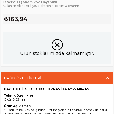
Tasarım:
Ergonomik ve Dayanıklı
Kullanım Alanı: Atölye, elektronik, bakım & onarım
₺163,94
Ürün stoklarımızda kalmamıştır.
ÜRÜN ÖZELLIKLERI
BAYTEC BİTS TUTUCU TORNAVİDA 6*35 MK4499
Teknik Özellikler
Ölçü: 6-35 mm
Ürün Açıklaması
Yüksek kalite CRV çeliğinden üretilmiş olan bits tutucu tornavida, farklı
uçlara sahip bitsleri takmak ve sökmek için kullanılır. Tek bir