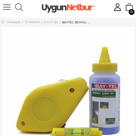
0
Anasayfa
El Aletleri
Çizim İpi
BAYTEC BOYALI ÇIRPI İPİ KIRMIZI 30 MT 115 GR MK0410