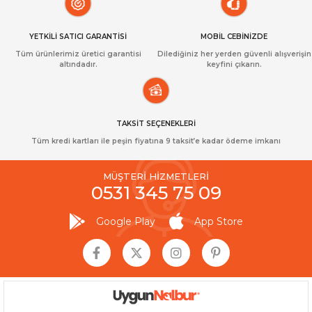
YETKİLİ SATICI GARANTİSİ
MOBİL CEBİNİZDE
Tüm ürünlerimiz üretici garantisi
Dilediğiniz her yerden güvenli alışverişin
altındadır.
keyfini çıkarın.
TAKSİT SEÇENEKLERİ
Tüm kredi kartları ile peşin fiyatına 9 taksit’e kadar ödeme imkanı
MÜŞTERİ HİZMETLERİ
0531 345 75 09
Google Play
App Store