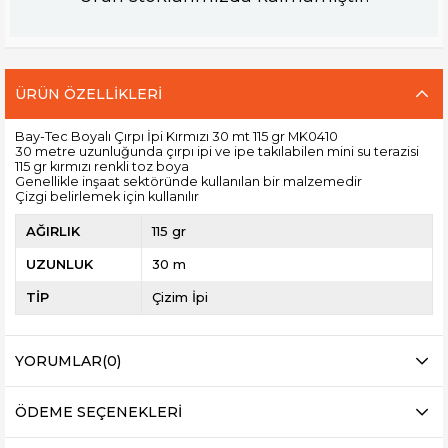
ÜRÜN ÖZELLIKLERI
Bay-Tec Boyalı Çırpı İpi Kırmızı 30 mt 115 gr MK0410
30 metre uzunluğunda çırpı ipi ve ipe takılabilen mini su terazisi
115 gr kırmızı renkli toz boya
Genellikle inşaat sektöründe kullanılan bir malzemedir
Çizgi belirlemek için kullanılır
AĞIRLIK
115 gr
UZUNLUK
30 m
TİP
Çizim İpi
YORUMLAR
(0)
ÖDEME SEÇENEKLERI