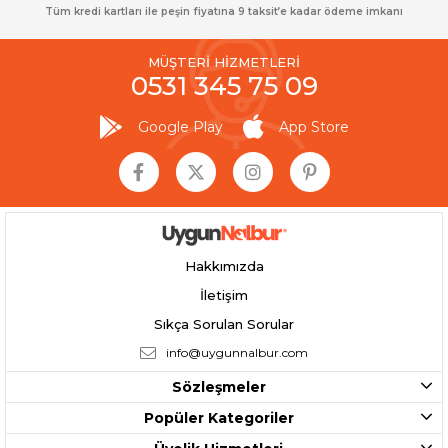
Tüm kredi kartları ile peşin fiyatına 9 taksit’e kadar ödeme imkanı
MÜŞTERİ HİZMETLERİ
0531 345 75 09
Google Play
App Store
Hakkımızda
İletişim
Sıkça Sorulan Sorular
info@uygunnalbur.com
Sözleşmeler
Popüler Kategoriler