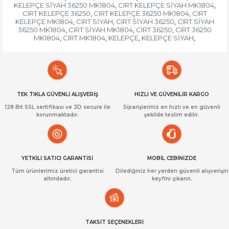
KELEPÇE SİYAH 36250 MK1804
CIRT KELEPÇE SİYAH MK1804
,
,
CIRT KELEPÇE 36250
CIRT KELEPÇE 36250 MK1804
CIRT
,
,
KELEPÇE MK1804
CIRT SİYAH
CIRT SİYAH 36250
CIRT SİYAH
,
,
,
36250 MK1804
CIRT SİYAH MK1804
CIRT 36250
CIRT 36250
,
,
,
MK1804
CIRT MK1804
KELEPÇE
KELEPÇE SİYAH
,
,
,
,
TEK TIKLA GÜVENLİ ALIŞVERİŞ
HIZLI VE GÜVENİLİR KARGO
128 Bit SSL sertifikası ve 3D secure ile
Siparişleriniz en hızlı ve en güvenli
korunmaktadır.
şekilde teslim edilir.
YETKİLİ SATICI GARANTİSİ
MOBİL CEBİNİZDE
Tüm ürünlerimiz üretici garantisi
Dilediğiniz her yerden güvenli alışverişin
altındadır.
keyfini çıkarın.
TAKSİT SEÇENEKLERİ