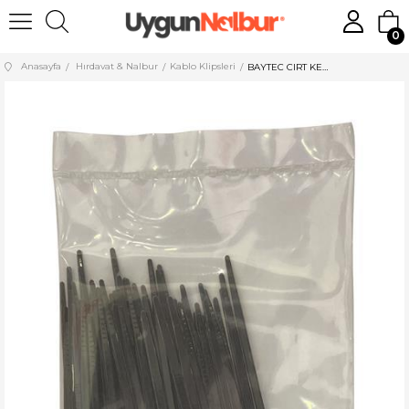
0
Anasayfa
Hırdavat & Nalbur
Kablo Klipsleri
BAYTEC CIRT KELEPÇE SİYAH 3,6*250 MK1804