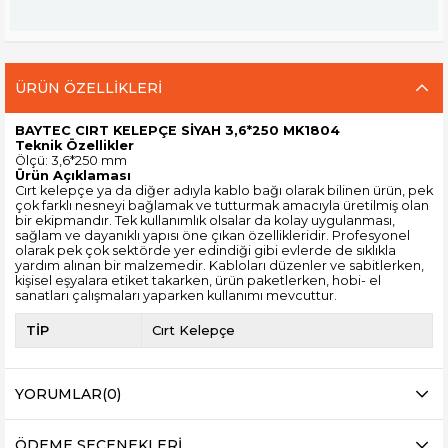
ÜRÜN ÖZELLIKLERI
BAYTEC CIRT KELEPÇE SİYAH 3,6*250 MK1804
Teknik Özellikler
Ölçü: 3,6*250 mm
Ürün Açıklaması
Cırt kelepçe ya da diğer adıyla kablo bağı olarak bilinen ürün, pek
çok farklı nesneyi bağlamak ve tutturmak amacıyla üretilmiş olan
bir ekipmandır. Tek kullanımlık olsalar da kolay uygulanması,
sağlam ve dayanıklı yapısı öne çıkan özellikleridir. Profesyonel
olarak pek çok sektörde yer edindiği gibi evlerde de sıklıkla
yardım alınan bir malzemedir. Kabloları düzenler ve sabitlerken,
kişisel eşyalara etiket takarken, ürün paketlerken, hobi- el
sanatları çalışmaları yaparken kullanımı mevcuttur.
TİP
Cırt Kelepçe
YORUMLAR
(0)
ÖDEME SEÇENEKLERI