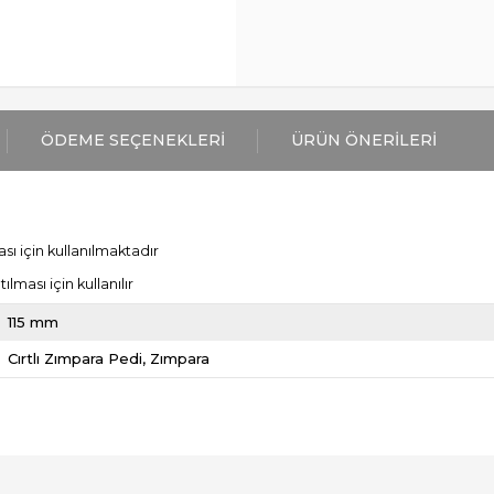
ÖDEME SEÇENEKLERI
ÜRÜN ÖNERILERI
ı için kullanılmaktadır
lması için kullanılır
115 mm
Cırtlı Zımpara Pedi
Zımpara