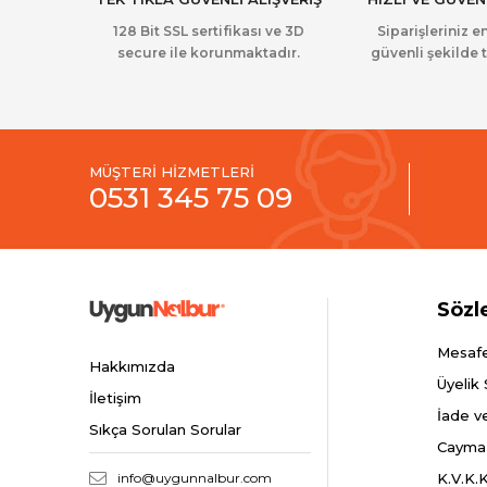
128 Bit SSL sertifikası ve 3D
Siparişleriniz en
secure ile korunmaktadır.
güvenli şekilde t
MÜŞTERİ HİZMETLERİ
0531 345 75 09
Sözl
Mesafe
Hakkımızda
Üyelik
İletişim
İade v
Sıkça Sorulan Sorular
Cayma
info@uygunnalbur.com
K.V.K.