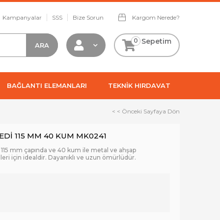
Kampanyalar
SSS
Bize Sorun
Kargom Nerede?
0
Sepetim
BAĞLANTI ELEMANLARI
TEKNİK HIRDAVAT
< < Önceki Sayfaya Dön
EDİ 115 MM 40 KUM MK0241
, 115 mm çapında ve 40 kum ile metal ve ahşap
ri için idealdir. Dayanıklı ve uzun ömürlüdür.