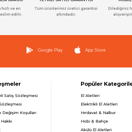
 hızlı ve en
Tüm ürünlerimiz üretici garantisi
Dilediğiniz 
eslim edilir.
altındadır.
alışverişin
Google Play
App Store
eşmeler
Popüler Kategoril
li Satış Sözleşmesi
El Aletleri
 Sözleşmesi
Elektrikli El Aletleri
e Değişim Koşulları
Hırdavat & Nalbur
 Hakkı
Hobi & Bahçe
K
Akülü El Aletleri