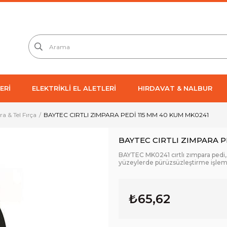
ERİ
ELEKTRİKLİ EL ALETLERİ
HIRDAVAT & NALBUR
a & Tel Fırça
BAYTEC CIRTLI ZIMPARA PEDİ 115 MM 40 KUM MK0241
BAYTEC CIRTLI ZIMPARA P
BAYTEC MK0241 cırtlı zımpara pedi
yüzeylerde pürüzsüzleştirme işlemle
₺65,62