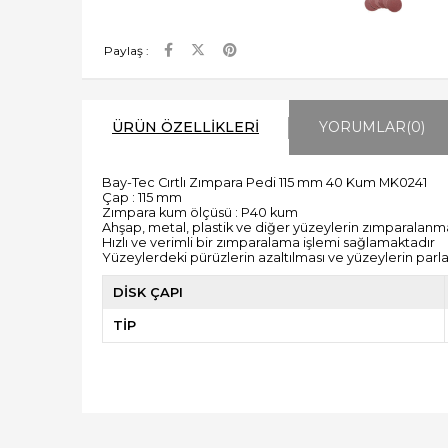
Paylaş :
ÜRÜN ÖZELLIKLERI
YORUMLAR
(0)
Bay-Tec Cırtlı Zımpara Pedi 115 mm 40 Kum MK0241
Çap : 115 mm
Zımpara kum ölçüsü : P40 kum
Ahşap, metal, plastik ve diğer yüzeylerin zımparalanmas
Hızlı ve verimli bir zımparalama işlemi sağlamaktadır
Yüzeylerdeki pürüzlerin azaltılması ve yüzeylerin parlatı
DİSK ÇAPI
TİP