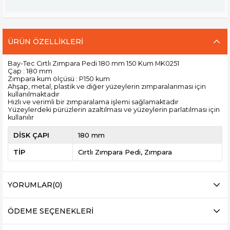
ÜRÜN ÖZELLIKLERI
Bay-Tec Cırtlı Zımpara Pedi 180 mm 150 Kum MK0251
Çap : 180 mm
Zımpara kum ölçüsü : P150 kum
Ahşap, metal, plastik ve diğer yüzeylerin zımparalanması için
kullanılmaktadır
Hızlı ve verimli bir zımparalama işlemi sağlamaktadır
Yüzeylerdeki pürüzlerin azaltılması ve yüzeylerin parlatılması için
kullanılır
DİSK ÇAPI
180 mm
TİP
Cırtlı Zımpara Pedi
Zımpara
YORUMLAR
(0)
ÖDEME SEÇENEKLERI