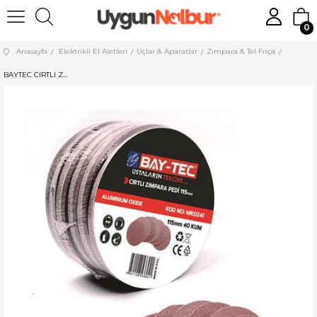
0
Anasayfa
Elektrikli El Aletleri
Uçlar & Aparatlar
Zımpara & Tel Fırça
BAYTEC CIRTLI ZIMPARA PEDİ 180 MM 150 KUM MK0251