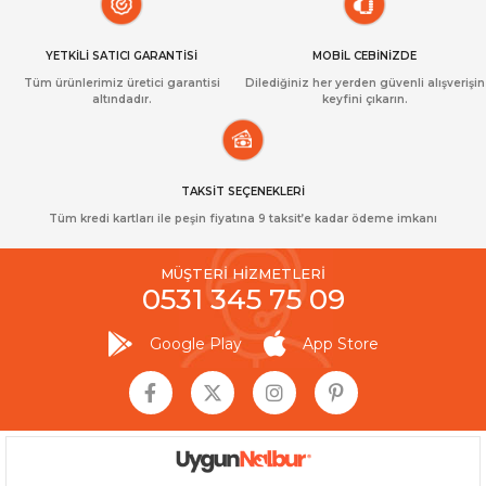
YETKİLİ SATICI GARANTİSİ
MOBİL CEBİNİZDE
Tüm ürünlerimiz üretici garantisi
Dilediğiniz her yerden güvenli alışverişin
altındadır.
keyfini çıkarın.
TAKSİT SEÇENEKLERİ
Tüm kredi kartları ile peşin fiyatına 9 taksit’e kadar ödeme imkanı
MÜŞTERİ HİZMETLERİ
0531 345 75 09
Google Play
App Store