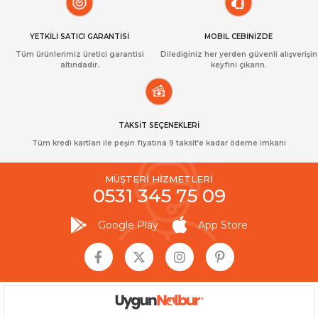
YETKİLİ SATICI GARANTİSİ
MOBİL CEBİNİZDE
Tüm ürünlerimiz üretici garantisi
Dilediğiniz her yerden güvenli alışverişin
altındadır.
keyfini çıkarın.
TAKSİT SEÇENEKLERİ
Tüm kredi kartları ile peşin fiyatına 9 taksit’e kadar ödeme imkanı
MÜŞTERİ HİZMETLERİ
0531 345 75 09
Google Play
App Store