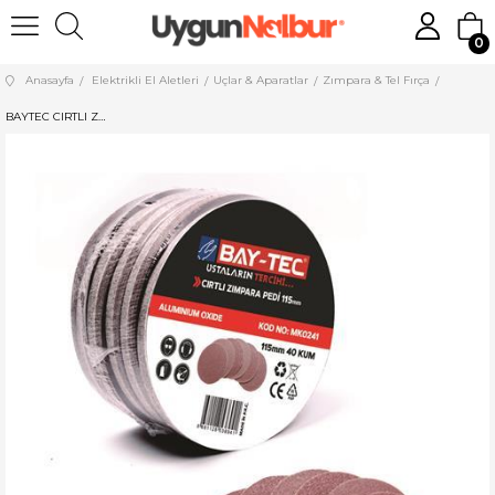
0
Anasayfa
Elektrikli El Aletleri
Uçlar & Aparatlar
Zımpara & Tel Fırça
BAYTEC CIRTLI ZIMPARA PEDİ 180 MM 60 KUM MK0247