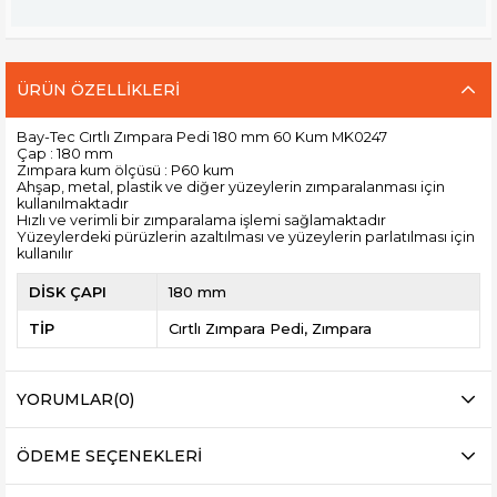
ÜRÜN ÖZELLIKLERI
Bay-Tec Cırtlı Zımpara Pedi 180 mm 60 Kum MK0247
Çap : 180 mm
Zımpara kum ölçüsü : P60 kum
Ahşap, metal, plastik ve diğer yüzeylerin zımparalanması için
kullanılmaktadır
Hızlı ve verimli bir zımparalama işlemi sağlamaktadır
Yüzeylerdeki pürüzlerin azaltılması ve yüzeylerin parlatılması için
kullanılır
DİSK ÇAPI
180 mm
TİP
Cırtlı Zımpara Pedi
Zımpara
YORUMLAR
(0)
ÖDEME SEÇENEKLERI