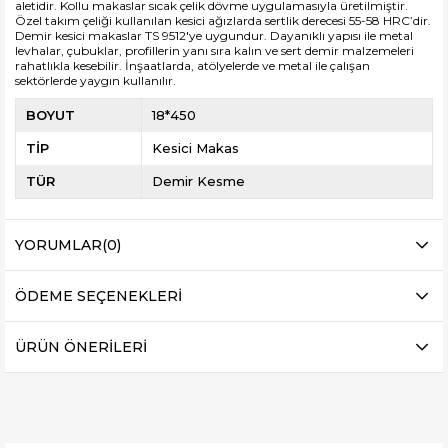
aletidir. Kollu makaslar sıcak çelik dövme uygulamasıyla üretilmiştir.
Özel takım çeliği kullanılan kesici ağızlarda sertlik derecesi 55-58 HRC’dir.
Demir kesici makaslar TS 9512'ye uygundur. Dayanıklı yapısı ile metal
levhalar, çubuklar, profillerin yanı sıra kalın ve sert demir malzemeleri
rahatlıkla kesebilir. İnşaatlarda, atölyelerde ve metal ile çalışan
sektörlerde yaygın kullanılır.
BOYUT
18*450
TİP
Kesici Makas
TÜR
Demir Kesme
YORUMLAR
(0)
ÖDEME SEÇENEKLERI
ÜRÜN ÖNERILERI