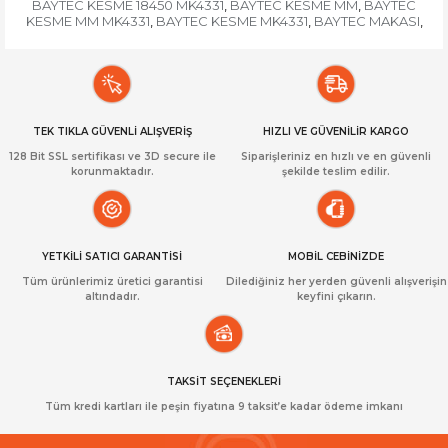
BAYTEC KESME 18450 MK4331
BAYTEC KESME MM
BAYTEC
,
,
KESME MM MK4331
BAYTEC KESME MK4331
BAYTEC MAKASI
,
,
,
TEK TIKLA GÜVENLİ ALIŞVERİŞ
HIZLI VE GÜVENİLİR KARGO
128 Bit SSL sertifikası ve 3D secure ile
Siparişleriniz en hızlı ve en güvenli
korunmaktadır.
şekilde teslim edilir.
YETKİLİ SATICI GARANTİSİ
MOBİL CEBİNİZDE
Tüm ürünlerimiz üretici garantisi
Dilediğiniz her yerden güvenli alışverişin
altındadır.
keyfini çıkarın.
TAKSİT SEÇENEKLERİ
Tüm kredi kartları ile peşin fiyatına 9 taksit’e kadar ödeme imkanı