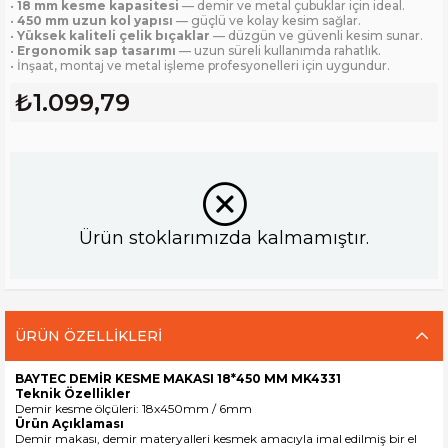
•
18 mm kesme kapasitesi
— demir ve metal çubuklar için ideal.
•
450 mm uzun kol yapısı
— güçlü ve kolay kesim sağlar.
•
Yüksek kaliteli çelik bıçaklar
— düzgün ve güvenli kesim sunar.
•
Ergonomik sap tasarımı
— uzun süreli kullanımda rahatlık.
• İnşaat, montaj ve metal işleme profesyonelleri için uygundur.
₺1.099,79
Ürün stoklarımızda kalmamıştır.
ÜRÜN ÖZELLIKLERI
BAYTEC DEMİR KESME MAKASI 18*450 MM MK4331
Teknik Özellikler
Demir kesme ölçüleri: 18x450mm / 6mm
Ürün Açıklaması
Demir makası
, demir materyalleri kesmek amacıyla imal edilmiş bir el