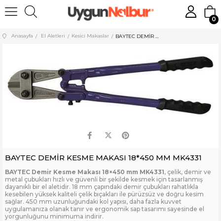
0
Anasayfa
El Aletleri
Kesici Makaslar
BAYTEC DEMİR KESME MAKASI 18*450 MM MK4331
BAYTEC DEMİR KESME MAKASI 18*450 MM MK4331
BAYTEC Demir Kesme Makası 18×450 mm MK4331
, çelik, demir ve
metal çubukları hızlı ve güvenli bir şekilde kesmek için tasarlanmış
dayanıklı bir el aletidir. 18 mm çapındaki demir çubukları rahatlıkla
kesebilen yüksek kaliteli çelik bıçakları ile pürüzsüz ve doğru kesim
sağlar. 450 mm uzunluğundaki kol yapısı, daha fazla kuvvet
uygulamanıza olanak tanır ve ergonomik sap tasarımı sayesinde el
yorgunluğunu minimuma indirir.