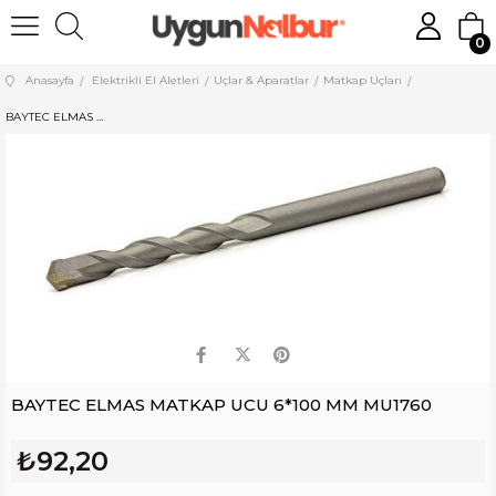
0
Anasayfa
Elektrikli El Aletleri
Uçlar & Aparatlar
Matkap Uçları
BAYTEC ELMAS MATKAP UCU 6*100 MM MU1760
BAYTEC ELMAS MATKAP UCU 6*100 MM MU1760
₺92,20