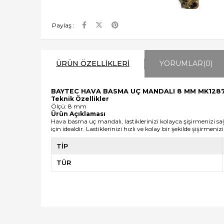
Paylaş :
ÜRÜN ÖZELLIKLERI
YORUMLAR
(0)
BAYTEC HAVA BASMA UÇ MANDALI 8 MM MK1287
Teknik Özellikler
Ölçü: 8 mm
Ürün Açıklaması
Hava basma uç mandalı, lastiklerinizi kolayca şişirmenizi s
için idealdir.
Lastiklerinizi hızlı ve kolay bir şekilde şişirmen
TİP
TÜR