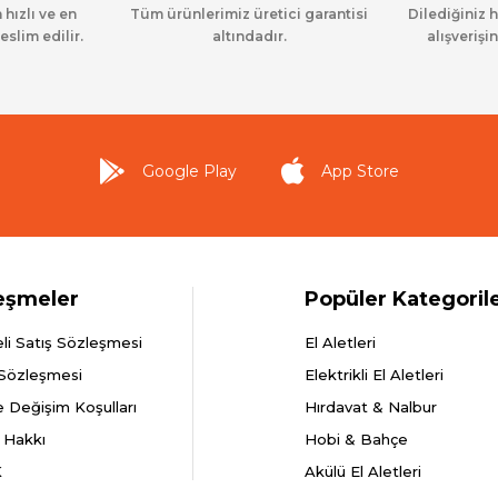
 hızlı ve en
Tüm ürünlerimiz üretici garantisi
Dilediğiniz 
eslim edilir.
altındadır.
alışverişin
Google Play
App Store
eşmeler
Popüler Kategoril
li Satış Sözleşmesi
El Aletleri
 Sözleşmesi
Elektrikli El Aletleri
e Değişim Koşulları
Hırdavat & Nalbur
 Hakkı
Hobi & Bahçe
K
Akülü El Aletleri