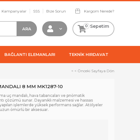
Kampanyalar
SSS
Bize Sorun
Kargom Nerede?
0
Sepetim
BAĞLANTI ELEMANLARI
TEKNİK HIRDAVAT
< < Önceki Sayfaya Dön
ANDALI 8 MM MK1287-10
 uç mandalı, hava tabancaları ve pnömatik
lantı çözümü sunar. Dayanıklı malzemesi ve hassas
e yapılan işlemlerde yüksek performans sağlar. Atölyeler
ve uzun ömürlü bir aksesuar.