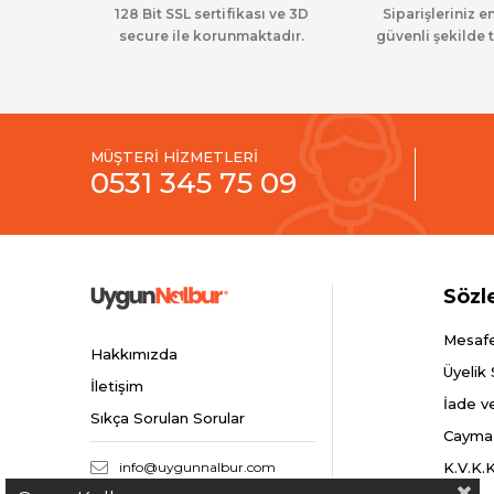
128 Bit SSL sertifikası ve 3D
Siparişleriniz en
secure ile korunmaktadır.
güvenli şekilde t
MÜŞTERİ HİZMETLERİ
0531 345 75 09
Sözl
Mesafe
Hakkımızda
Üyelik
İletişim
İade v
Sıkça Sorulan Sorular
Cayma
info@uygunnalbur.com
K.V.K.