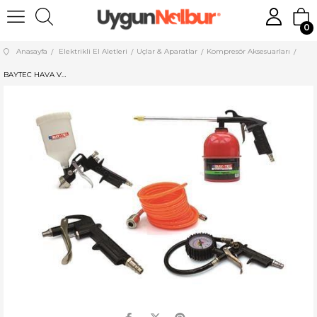
0
Anasayfa
Elektrikli El Aletleri
Uçlar & Aparatlar
Kompresör Aksesuarları
BAYTEC HAVA VE BOYA TABANCA SETİ 5 PCS MK1304