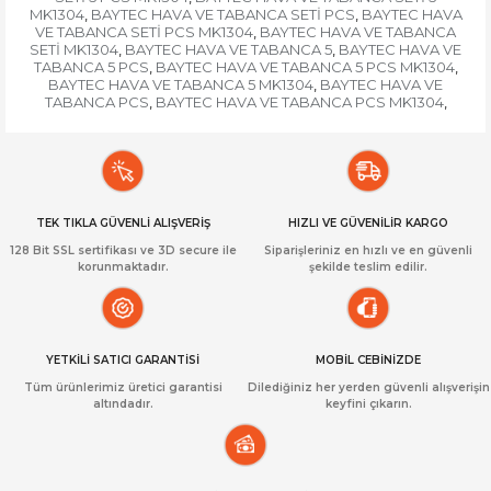
MK1304
BAYTEC HAVA VE TABANCA SETİ PCS
BAYTEC HAVA
,
,
VE TABANCA SETİ PCS MK1304
BAYTEC HAVA VE TABANCA
,
SETİ MK1304
BAYTEC HAVA VE TABANCA 5
BAYTEC HAVA VE
,
,
TABANCA 5 PCS
BAYTEC HAVA VE TABANCA 5 PCS MK1304
,
,
BAYTEC HAVA VE TABANCA 5 MK1304
BAYTEC HAVA VE
,
TABANCA PCS
BAYTEC HAVA VE TABANCA PCS MK1304
,
,
TEK TIKLA GÜVENLİ ALIŞVERİŞ
HIZLI VE GÜVENİLİR KARGO
128 Bit SSL sertifikası ve 3D secure ile
Siparişleriniz en hızlı ve en güvenli
korunmaktadır.
şekilde teslim edilir.
YETKİLİ SATICI GARANTİSİ
MOBİL CEBİNİZDE
Tüm ürünlerimiz üretici garantisi
Dilediğiniz her yerden güvenli alışverişin
altındadır.
keyfini çıkarın.