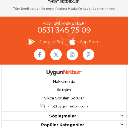
TAKSİT SEÇENEKLERİ
Tüm kredi kartları ile peşin fiyatına 9 taksit’e kadar ödeme imkanı
MÜŞTERİ HİZMETLERİ
0531 345 75 09
Google Play
App Store
Hakkımızda
İletişim
Sıkça Sorulan Sorular
info@uygunnalbur.com
Sözleşmeler
Popüler Kategoriler