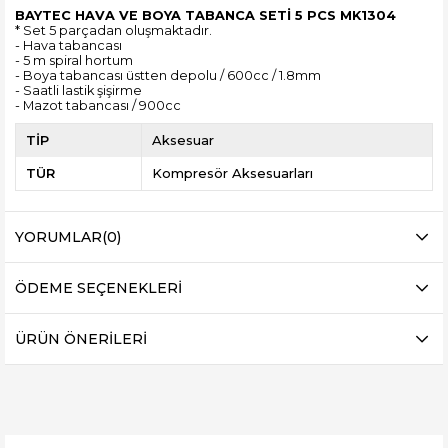
BAYTEC HAVA VE BOYA TABANCA SETİ 5 PCS MK1304
* Set 5 parçadan oluşmaktadır.
- Hava tabancası
- 5 m spiral hortum
- Boya tabancası üstten depolu / 600cc / 1.8mm
- Saatli lastik şişirme
- Mazot tabancası / 900cc
TİP
Aksesuar
TÜR
Kompresör Aksesuarları
YORUMLAR
(0)
ÖDEME SEÇENEKLERI
ÜRÜN ÖNERILERI