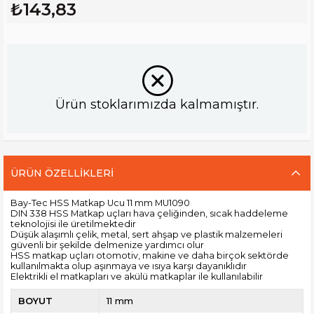
₺143,83
Ürün stoklarımızda kalmamıştır.
ÜRÜN ÖZELLIKLERI
Bay-Tec HSS Matkap Ucu 11 mm MU1090
DIN 338 HSS Matkap uçları hava çeliğinden, sıcak haddeleme
teknolojisi ile üretilmektedir
Düşük alaşımlı çelik, metal, sert ahşap ve plastik malzemeleri
güvenli bir şekilde delmenize yardımcı olur
HSS matkap uçları otomotiv, makine ve daha birçok sektörde
kullanılmakta olup aşınmaya ve ısıya karşı dayanıklıdır
Elektrikli el matkapları ve akülü matkaplar ile kullanılabilir
BOYUT
11 mm