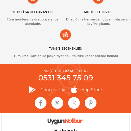
YETKİLİ SATICI GARANTİSİ
MOBİL CEBİNİZDE
Tüm ürünlerimiz üretici garantisi
Dilediğiniz her yerden güvenli alışverişin
altındadır.
keyfini çıkarın.
TAKSİT SEÇENEKLERİ
Tüm kredi kartları ile peşin fiyatına 9 taksit’e kadar ödeme imkanı
MÜŞTERİ HİZMETLERİ
0531 345 75 09
Google Play
App Store
Hakkımızda