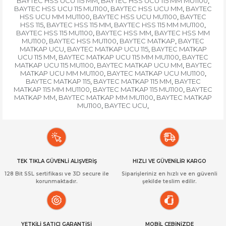
BAYTEC HSS UCU 115 MM
BAYTEC HSS UCU 115 MM MU1100
,
,
BAYTEC HSS UCU 115 MU1100
BAYTEC HSS UCU MM
BAYTEC
,
,
HSS UCU MM MU1100
BAYTEC HSS UCU MU1100
BAYTEC
,
,
HSS 115
BAYTEC HSS 115 MM
BAYTEC HSS 115 MM MU1100
,
,
,
BAYTEC HSS 115 MU1100
BAYTEC HSS MM
BAYTEC HSS MM
,
,
MU1100
BAYTEC HSS MU1100
BAYTEC MATKAP
BAYTEC
,
,
,
MATKAP UCU
BAYTEC MATKAP UCU 115
BAYTEC MATKAP
,
,
UCU 115 MM
BAYTEC MATKAP UCU 115 MM MU1100
BAYTEC
,
,
MATKAP UCU 115 MU1100
BAYTEC MATKAP UCU MM
BAYTEC
,
,
MATKAP UCU MM MU1100
BAYTEC MATKAP UCU MU1100
,
,
BAYTEC MATKAP 115
BAYTEC MATKAP 115 MM
BAYTEC
,
,
MATKAP 115 MM MU1100
BAYTEC MATKAP 115 MU1100
BAYTEC
,
,
MATKAP MM
BAYTEC MATKAP MM MU1100
BAYTEC MATKAP
,
,
MU1100
BAYTEC UCU
,
,
TEK TIKLA GÜVENLİ ALIŞVERİŞ
HIZLI VE GÜVENİLİR KARGO
128 Bit SSL sertifikası ve 3D secure ile
Siparişleriniz en hızlı ve en güvenli
korunmaktadır.
şekilde teslim edilir.
YETKİLİ SATICI GARANTİSİ
MOBİL CEBİNİZDE