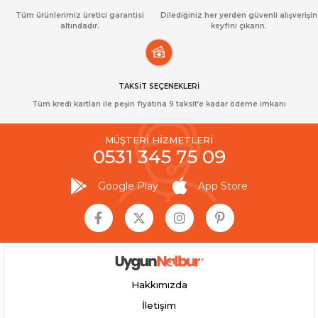
Tüm ürünlerimiz üretici garantisi
Dilediğiniz her yerden güvenli alışverişin
altındadır.
keyfini çıkarın.
TAKSİT SEÇENEKLERİ
Tüm kredi kartları ile peşin fiyatına 9 taksit’e kadar ödeme imkanı
MÜŞTERİ HİZMETLERİ
0531 345 75 09
Google Play
App Store
Hakkımızda
İletişim