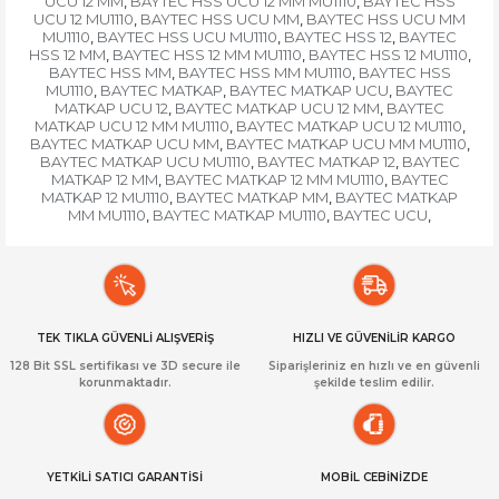
UCU 12 MM
BAYTEC HSS UCU 12 MM MU1110
BAYTEC HSS
,
,
UCU 12 MU1110
BAYTEC HSS UCU MM
BAYTEC HSS UCU MM
,
,
MU1110
BAYTEC HSS UCU MU1110
BAYTEC HSS 12
BAYTEC
,
,
,
HSS 12 MM
BAYTEC HSS 12 MM MU1110
BAYTEC HSS 12 MU1110
,
,
,
BAYTEC HSS MM
BAYTEC HSS MM MU1110
BAYTEC HSS
,
,
MU1110
BAYTEC MATKAP
BAYTEC MATKAP UCU
BAYTEC
,
,
,
MATKAP UCU 12
BAYTEC MATKAP UCU 12 MM
BAYTEC
,
,
MATKAP UCU 12 MM MU1110
BAYTEC MATKAP UCU 12 MU1110
,
,
BAYTEC MATKAP UCU MM
BAYTEC MATKAP UCU MM MU1110
,
,
BAYTEC MATKAP UCU MU1110
BAYTEC MATKAP 12
BAYTEC
,
,
MATKAP 12 MM
BAYTEC MATKAP 12 MM MU1110
BAYTEC
,
,
MATKAP 12 MU1110
BAYTEC MATKAP MM
BAYTEC MATKAP
,
,
MM MU1110
BAYTEC MATKAP MU1110
BAYTEC UCU
,
,
,
TEK TIKLA GÜVENLİ ALIŞVERİŞ
HIZLI VE GÜVENİLİR KARGO
128 Bit SSL sertifikası ve 3D secure ile
Siparişleriniz en hızlı ve en güvenli
korunmaktadır.
şekilde teslim edilir.
YETKİLİ SATICI GARANTİSİ
MOBİL CEBİNİZDE