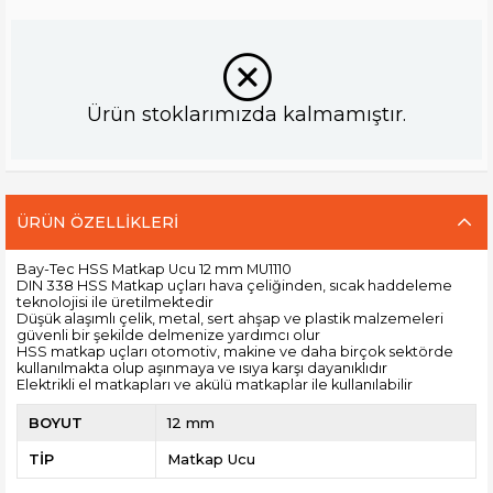
Ürün stoklarımızda kalmamıştır.
ÜRÜN ÖZELLIKLERI
Bay-Tec HSS Matkap Ucu 12 mm MU1110
DIN 338 HSS Matkap uçları hava çeliğinden, sıcak haddeleme
teknolojisi ile üretilmektedir
Düşük alaşımlı çelik, metal, sert ahşap ve plastik malzemeleri
güvenli bir şekilde delmenize yardımcı olur
HSS matkap uçları otomotiv, makine ve daha birçok sektörde
kullanılmakta olup aşınmaya ve ısıya karşı dayanıklıdır
Elektrikli el matkapları ve akülü matkaplar ile kullanılabilir
BOYUT
12 mm
TİP
Matkap Ucu