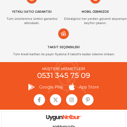
YETKİLİ SATICI GARANTİSİ
MOBİL CEBİNİZDE
Tüm ürünlerimiz üretici garantisi
Dilediğiniz her yerden güvenli alışverişin
altındadır.
keyfini çıkarın.
TAKSİT SEÇENEKLERİ
Tüm kredi kartları ile peşin fiyatına 9 taksit’e kadar ödeme imkanı
MÜŞTERİ HİZMETLERİ
0531 345 75 09
Google Play
App Store
Hakkımızda