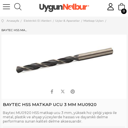
0
Anasayfa
Elektrikli El Aletleri
Uçlar & Aparatlar
Matkap Uçları
BAYTEC HSS MATKAP UCU 3 MM MU0920
BAYTEC HSS MATKAP UCU 3 MM MU0920
Baytec MU0920 HSS matkap ucu 3 mm, yüksek hız çeliği yapısı ile
metal, plastik ve ahşap yüzeylerde hassas ve dayanıklı delme
performansı sunan kaliteli delme aksesuarıdır.