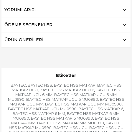
YORUMLAR
(0)
ÖDEME SEÇENEKLERI
ÜRÜN ÖNERILERI
Etiketler
BAYTEC
BAYTEC HSS
BAYTEC HSS MATKAP
BAYTEC HSS
,
,
,
MATKAP UCU
BAYTEC HSS MATKAP UCU 6
BAYTEC HSS
,
,
MATKAP UCU 6 MM
BAYTEC HSS MATKAP UCU 6 MM
,
MU0990
BAYTEC HSS MATKAP UCU 6 MU0990
BAYTEC HSS
,
,
MATKAP UCU MM
BAYTEC HSS MATKAP UCU MM MU0990
,
,
BAYTEC HSS MATKAP UCU MU0990
BAYTEC HSS MATKAP 6
,
,
BAYTEC HSS MATKAP 6 MM
BAYTEC HSS MATKAP 6 MM
,
MU0990
BAYTEC HSS MATKAP 6 MU0990
BAYTEC HSS
,
,
MATKAP MM
BAYTEC HSS MATKAP MM MU0990
BAYTEC
,
,
HSS MATKAP MU0990
BAYTEC HSS UCU
BAYTEC HSS UCU
,
,