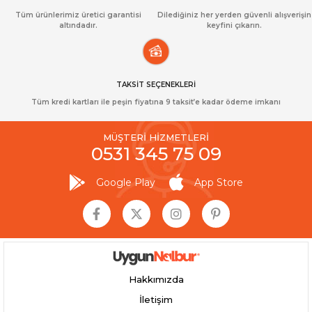
Tüm ürünlerimiz üretici garantisi
Dilediğiniz her yerden güvenli alışverişin
altındadır.
keyfini çıkarın.
TAKSİT SEÇENEKLERİ
Tüm kredi kartları ile peşin fiyatına 9 taksit’e kadar ödeme imkanı
MÜŞTERİ HİZMETLERİ
0531 345 75 09
Google Play
App Store
Hakkımızda
İletişim