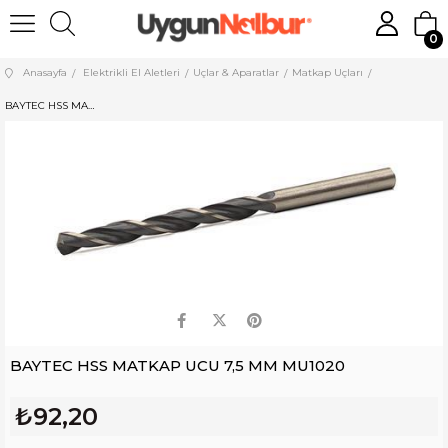
0
Anasayfa
Elektrikli El Aletleri
Uçlar & Aparatlar
Matkap Uçları
BAYTEC HSS MATKAP UCU 7,5 MM MU1020
BAYTEC HSS MATKAP UCU 7,5 MM MU1020
₺92,20