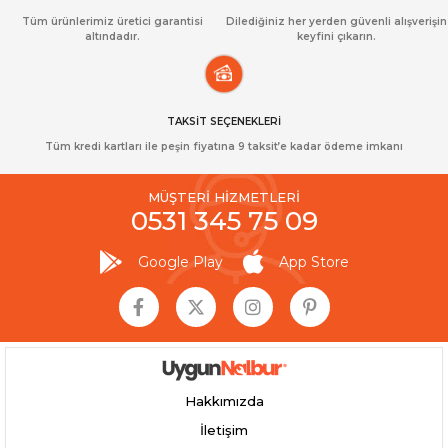
Tüm ürünlerimiz üretici garantisi
Dilediğiniz her yerden güvenli alışverişin
altındadır.
keyfini çıkarın.
TAKSİT SEÇENEKLERİ
Tüm kredi kartları ile peşin fiyatına 9 taksit’e kadar ödeme imkanı
MÜŞTERİ HİZMETLERİ
0531 345 75 09
Google Play
App Store
Hakkımızda
İletişim