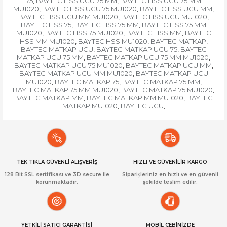
75
BAYTEC HSS UCU 75 MM
BAYTEC HSS UCU 75 MM
,
,
MU1020
BAYTEC HSS UCU 75 MU1020
BAYTEC HSS UCU MM
,
,
,
BAYTEC HSS UCU MM MU1020
BAYTEC HSS UCU MU1020
,
,
BAYTEC HSS 75
BAYTEC HSS 75 MM
BAYTEC HSS 75 MM
,
,
MU1020
BAYTEC HSS 75 MU1020
BAYTEC HSS MM
BAYTEC
,
,
,
HSS MM MU1020
BAYTEC HSS MU1020
BAYTEC MATKAP
,
,
,
BAYTEC MATKAP UCU
BAYTEC MATKAP UCU 75
BAYTEC
,
,
MATKAP UCU 75 MM
BAYTEC MATKAP UCU 75 MM MU1020
,
,
BAYTEC MATKAP UCU 75 MU1020
BAYTEC MATKAP UCU MM
,
,
BAYTEC MATKAP UCU MM MU1020
BAYTEC MATKAP UCU
,
MU1020
BAYTEC MATKAP 75
BAYTEC MATKAP 75 MM
,
,
,
BAYTEC MATKAP 75 MM MU1020
BAYTEC MATKAP 75 MU1020
,
,
BAYTEC MATKAP MM
BAYTEC MATKAP MM MU1020
BAYTEC
,
,
MATKAP MU1020
BAYTEC UCU
,
,
TEK TIKLA GÜVENLİ ALIŞVERİŞ
HIZLI VE GÜVENİLİR KARGO
128 Bit SSL sertifikası ve 3D secure ile
Siparişleriniz en hızlı ve en güvenli
korunmaktadır.
şekilde teslim edilir.
YETKİLİ SATICI GARANTİSİ
MOBİL CEBİNİZDE