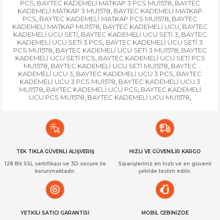
PCS
BAYTEC KADEMELİ MATKAP 3 PCS MU1578
BAYTEC
,
,
KADEMELİ MATKAP 3 MU1578
BAYTEC KADEMELİ MATKAP
,
PCS
BAYTEC KADEMELİ MATKAP PCS MU1578
BAYTEC
,
,
KADEMELİ MATKAP MU1578
BAYTEC KADEMELİ UCU
BAYTEC
,
,
KADEMELİ UCU SETİ
BAYTEC KADEMELİ UCU SETİ 3
BAYTEC
,
,
KADEMELİ UCU SETİ 3 PCS
BAYTEC KADEMELİ UCU SETİ 3
,
PCS MU1578
BAYTEC KADEMELİ UCU SETİ 3 MU1578
BAYTEC
,
,
KADEMELİ UCU SETİ PCS
BAYTEC KADEMELİ UCU SETİ PCS
,
MU1578
BAYTEC KADEMELİ UCU SETİ MU1578
BAYTEC
,
,
KADEMELİ UCU 3
BAYTEC KADEMELİ UCU 3 PCS
BAYTEC
,
,
KADEMELİ UCU 3 PCS MU1578
BAYTEC KADEMELİ UCU 3
,
MU1578
BAYTEC KADEMELİ UCU PCS
BAYTEC KADEMELİ
,
,
UCU PCS MU1578
BAYTEC KADEMELİ UCU MU1578
,
,
TEK TIKLA GÜVENLİ ALIŞVERİŞ
HIZLI VE GÜVENİLİR KARGO
128 Bit SSL sertifikası ve 3D secure ile
Siparişleriniz en hızlı ve en güvenli
korunmaktadır.
şekilde teslim edilir.
YETKİLİ SATICI GARANTİSİ
MOBİL CEBİNİZDE