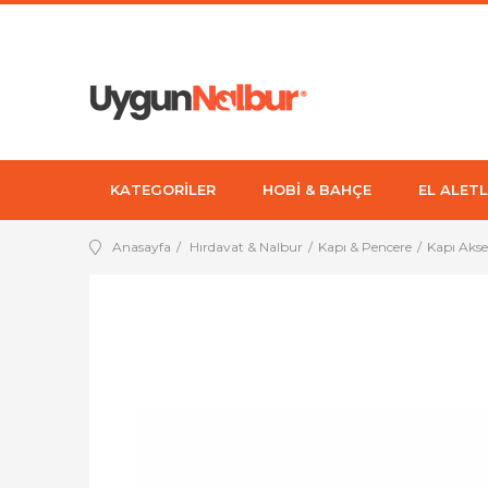
KATEGORİLER
HOBİ & BAHÇE
EL ALETL
Anasayfa
Hırdavat & Nalbur
Kapı & Pencere
Kapı Aks