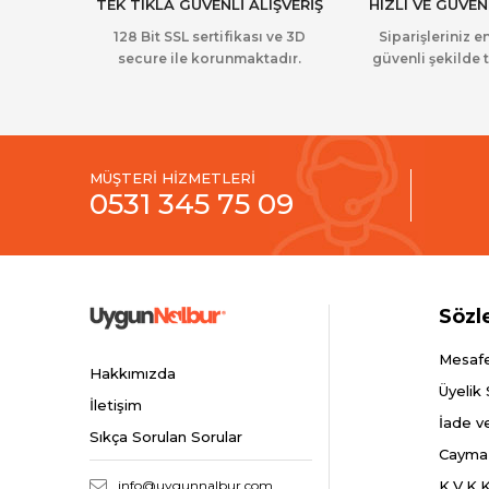
TEK TIKLA GÜVENLİ ALIŞVERİŞ
HIZLI VE GÜVEN
128 Bit SSL sertifikası ve 3D
Siparişleriniz en
secure ile korunmaktadır.
güvenli şekilde t
MÜŞTERİ HİZMETLERİ
0531 345 75 09
Sözl
Mesafe
Hakkımızda
Üyelik
İletişim
İade v
Sıkça Sorulan Sorular
Cayma
info@uygunnalbur.com
K.V.K.