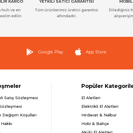
İLİR KARGO
YETKİLİ SATICI GARANTİSİ
MOBİL
 hızlı ve en
Tüm ürünlerimiz üretici garantisi
Dilediğiniz 
eslim edilir.
altındadır.
alışverişin
Google Play
App Store
eşmeler
Popüler Kategoril
li Satış Sözleşmesi
El Aletleri
 Sözleşmesi
Elektrikli El Aletleri
e Değişim Koşulları
Hırdavat & Nalbur
 Hakkı
Hobi & Bahçe
K
Akülü El Aletleri