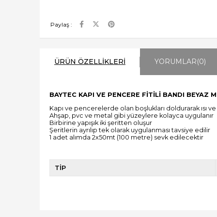
Paylaş :
ÜRÜN ÖZELLIKLERI
YORUMLAR
(0)
BAYTEC KAPI VE PENCERE FİTİLİ BANDI BEYAZ 
Kapı ve pencerelerde olan boşlukları doldurarak ısı ve 
Ahşap, pvc ve metal gibi yüzeylere kolayca uygulanır
Birbirine yapışık iki şeritten oluşur
Şeritlerin ayrılıp tek olarak uygulanması tavsiye edilir
1 adet alımda 2x50mt (100 metre) sevk edilecektir
TİP