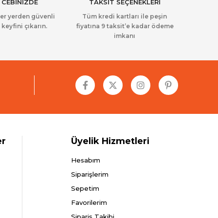
 CEBİNİZDE
TAKSİT SEÇENEKLERİ
her yerden güvenli
Tüm kredi kartları ile peşin
 keyfini çıkarın.
fiyatına 9 taksit’e kadar ödeme
imkanı
er
Üyelik Hizmetleri
Hesabım
Siparişlerim
Sepetim
Favorilerim
Sipariş Takibi