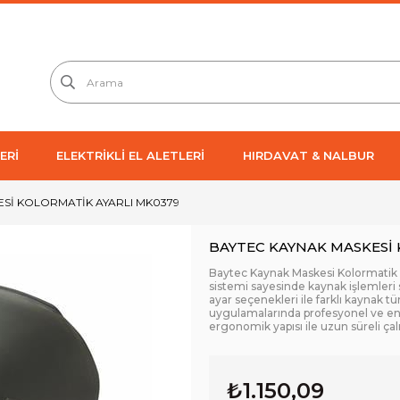
ERİ
ELEKTRİKLİ EL ALETLERİ
HIRDAVAT & NALBUR
ESİ KOLORMATİK AYARLI MK0379
BAYTEC KAYNAK MASKESİ 
Baytec Kaynak Maskesi Kolormatik Ay
sistemi sayesinde kaynak işlemleri
ayar seçenekleri ile farklı kaynak t
uygulamalarında profesyonel ve end
ergonomik yapısı ile uzun süreli ça
₺1.150,09