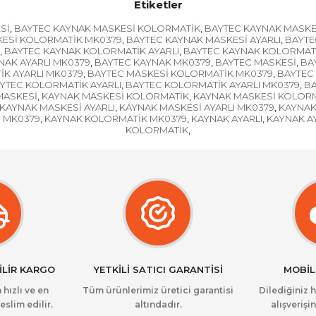
Etiketler
Sİ
BAYTEC KAYNAK MASKESİ KOLORMATİK
BAYTEC KAYNAK MASKE
,
,
KESİ KOLORMATİK MK0379
BAYTEC KAYNAK MASKESİ AYARLI
BAYTE
,
,
BAYTEC KAYNAK KOLORMATİK AYARLI
BAYTEC KAYNAK KOLORMATİ
,
,
NAK AYARLI MK0379
BAYTEC KAYNAK MK0379
BAYTEC MASKESİ
BA
,
,
,
K AYARLI MK0379
BAYTEC MASKESİ KOLORMATİK MK0379
BAYTEC 
,
,
YTEC KOLORMATİK AYARLI
BAYTEC KOLORMATİK AYARLI MK0379
BA
,
,
MASKESİ
KAYNAK MASKESİ KOLORMATİK
KAYNAK MASKESİ KOLORM
,
,
KAYNAK MASKESİ AYARLI
KAYNAK MASKESİ AYARLI MK0379
KAYNAK
,
,
I MK0379
KAYNAK KOLORMATİK MK0379
KAYNAK AYARLI
KAYNAK A
,
,
,
KOLORMATİK
,
İLİR KARGO
YETKİLİ SATICI GARANTİSİ
MOBİL
 hızlı ve en
Tüm ürünlerimiz üretici garantisi
Dilediğiniz 
eslim edilir.
altındadır.
alışverişin