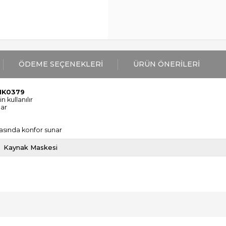
ÖDEME SEÇENEKLERI
ÜRÜN ÖNERILERI
MK0379
 kullanılır
lar
nasında konfor sunar
Kaynak Maskesi