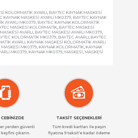
Sİ KOLORMATİK AYARLI
BAYTEC KAYNAK MASKESİ
,
C KAYNAK MASKESİ AYARLI MK0379
BAYTEC KAYNAK
,
K AYARLI MK0379
BAYTEC KAYNAK KOLORMATİK
,
YTEC MASKESİ KOLORMATİK
BAYTEC MASKESİ
,
MASKESİ AYARLI
BAYTEC MASKESİ AYARLI MK0379
,
,
YTEC KOLORMATİK MK0379
BAYTEC AYARLI
BAYTEC
,
,
ATİK AYARLI
KAYNAK MASKESİ KOLORMATİK AYARLI
,
 MASKESİ MK0379
KAYNAK KOLORMATİK
KAYNAK
,
,
YARLI MK0379
KAYNAK MK0379
MASKESİ
MASKESİ
,
,
,
 CEBİNİZDE
TAKSİT SEÇENEKLERİ
her yerden güvenli
Tüm kredi kartları ile peşin
 keyfini çıkarın.
fiyatına 9 taksit’e kadar ödeme