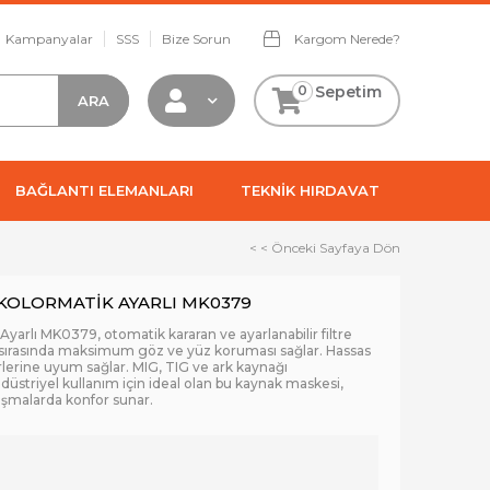
Kampanyalar
SSS
Bize Sorun
Kargom Nerede?
0
Sepetim
BAĞLANTI ELEMANLARI
TEKNİK HIRDAVAT
< < Önceki Sayfaya Dön
KOLORMATİK AYARLI MK0379
arlı MK0379, otomatik kararan ve ayarlanabilir filtre
 sırasında maksimum göz ve yüz koruması sağlar. Hassas
ürlerine uyum sağlar. MIG, TIG ve ark kaynağı
üstriyel kullanım için ideal olan bu kaynak maskesi,
lışmalarda konfor sunar.