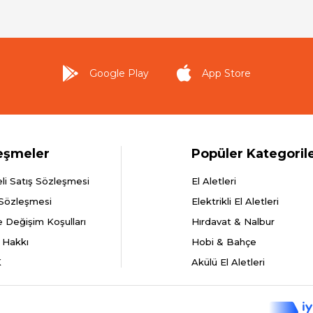
Google Play
App Store
eşmeler
Popüler Kategoril
li Satış Sözleşmesi
El Aletleri
 Sözleşmesi
Elektrikli El Aletleri
e Değişim Koşulları
Hırdavat & Nalbur
 Hakkı
Hobi & Bahçe
K
Akülü El Aletleri