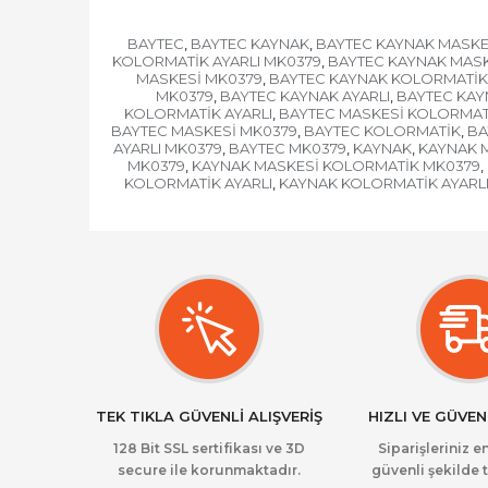
BAYTEC
BAYTEC KAYNAK
BAYTEC KAYNAK MASKE
,
,
KOLORMATİK AYARLI MK0379
BAYTEC KAYNAK MAS
,
MASKESİ MK0379
BAYTEC KAYNAK KOLORMATİK
,
MK0379
BAYTEC KAYNAK AYARLI
BAYTEC KAY
,
,
KOLORMATİK AYARLI
BAYTEC MASKESİ KOLORMATİ
,
BAYTEC MASKESİ MK0379
BAYTEC KOLORMATİK
BA
,
,
AYARLI MK0379
BAYTEC MK0379
KAYNAK
KAYNAK 
,
,
,
MK0379
KAYNAK MASKESİ KOLORMATİK MK0379
,
,
KOLORMATİK AYARLI
KAYNAK KOLORMATİK AYARL
,
TEK TIKLA GÜVENLİ ALIŞVERİŞ
HIZLI VE GÜVEN
128 Bit SSL sertifikası ve 3D
Siparişleriniz en
secure ile korunmaktadır.
güvenli şekilde t