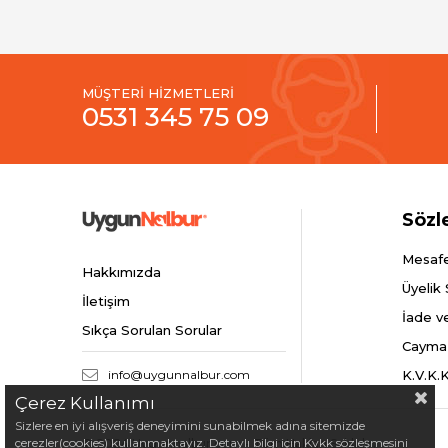
MÜŞTERİ HİZMETLERİ
0531 345 75 09
Sözl
Mesafe
Hakkımızda
Üyelik
İletişim
İade v
Sıkça Sorulan Sorular
Cayma
info@uygunnalbur.com
K.V.K.
Çerez Kullanımı
Sizlere en iyi alışveriş deneyimini sunabilmek adına sitemizde
çerezler(cookies) kullanmaktayız. Detaylı bilgi için Kvkk sözleşmesini
© 2024 Uygunnalbur.com - Tüm Hakları Saklıdır.