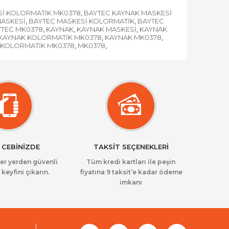
Sİ KOLORMATİK MK0378
BAYTEC KAYNAK MASKESİ
,
MASKESİ
BAYTEC MASKESİ KOLORMATİK
BAYTEC
,
,
YTEC MK0378
KAYNAK
KAYNAK MASKESİ
KAYNAK
,
,
,
KAYNAK KOLORMATİK MK0378
KAYNAK MK0378
,
,
KOLORMATİK MK0378
MK0378
,
,
 CEBİNİZDE
TAKSİT SEÇENEKLERİ
her yerden güvenli
Tüm kredi kartları ile peşin
 keyfini çıkarın.
fiyatına 9 taksit’e kadar ödeme
imkanı