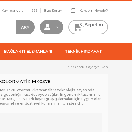
Kampanyalar
SSS
Bize Sorun
Kargom Nerede?
0
Sepetim
BAĞLANTI ELEMANLARI
TEKNİK HIRDAVAT
< < Önceki Sayfaya Dön
 KOLORMATİK MK0378
K0378, otomatik kararan filtre teknolojisi sayesinde
üz güvenliğini üst düzeyde sağlar. Ergonomik tasarımı ile
nar. MIG, TIG ve ark kaynağı uygulamaları için uygun olan
syonel ve endüstriyel kullanımlar için idealdir.