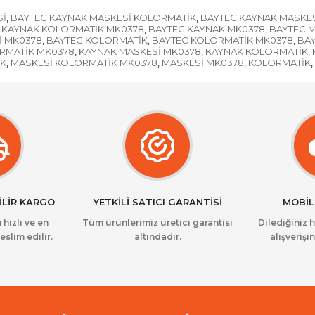
Sİ
BAYTEC KAYNAK MASKESİ KOLORMATİK
BAYTEC KAYNAK MASKE
,
,
 KAYNAK KOLORMATİK MK0378
BAYTEC KAYNAK MK0378
BAYTEC 
,
,
İ MK0378
BAYTEC KOLORMATİK
BAYTEC KOLORMATİK MK0378
BA
,
,
,
RMATİK MK0378
KAYNAK MASKESİ MK0378
KAYNAK KOLORMATİK
,
,
,
İK
MASKESİ KOLORMATİK MK0378
MASKESİ MK0378
KOLORMATİK
,
,
,
,
İLİR KARGO
YETKİLİ SATICI GARANTİSİ
MOBİL
 hızlı ve en
Tüm ürünlerimiz üretici garantisi
Dilediğiniz 
eslim edilir.
altındadır.
alışverişin