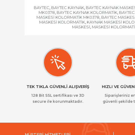
BAYTEC
BAYTEC KAYNAK
BAYTEC KAYNAK MASKE
,
,
MK0378
BAYTEC KAYNAK KOLORMATİK
BAYTEC
,
,
MASKESİ KOLORMATİK MK0378
BAYTEC MASKES
,
MASKESİ KOLORMATİK
KAYNAK MASKESİ KOLO
,
MASKESİ
MASKESİ KOLORMAT
,
TEK TIKLA GÜVENLİ ALIŞVERİŞ
HIZLI VE GÜVEN
128 Bit SSL sertifikası ve 3D
Siparişleriniz en
secure ile korunmaktadır.
güvenli şekilde t
MÜŞTERİ HİZMETLERİ