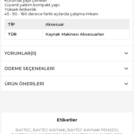
Korumalı yaylı çeneler
Güvenli yalıtım kompakt yapı
Yüksek iletkenlik
45 - 90 - 180 derece farklı açılarda çalışma imkanı
TİP
Aksesuar
TÜR
Kaynak Makinesi Aksesuarları
YORUMLAR
(0)
ÖDEME SEÇENEKLERI
ÜRÜN ÖNERILERI
Etiketler
BAYTEC
BAYTEC KAYNAK
BAYTEC KAYNAK PENSESİ
,
,
,