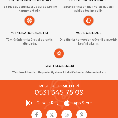
TEK TIKLA GÜVENLİ ALIŞVERİŞ
HIZLI VE GÜVENİLİR KARGO
128 Bit SSL sertifikası ve 3D secure ile
Siparişleriniz en hızlı ve en güvenli
korunmaktadır.
şekilde teslim edilir.
YETKİLİ SATICI GARANTİSİ
MOBİL CEBİNİZDE
Tüm ürünlerimiz üretici garantisi
Dilediğiniz her yerden güvenli alışverişin
altındadır.
keyfini çıkarın.
TAKSİT SEÇENEKLERİ
Tüm kredi kartları ile peşin fiyatına 9 taksit’e kadar ödeme imkanı
MÜŞTERİ HİZMETLERİ
0531 345 75 09
Google Play
App Store