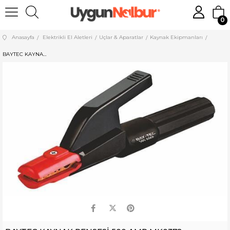
0
Anasayfa
Elektrikli El Aletleri
Uçlar & Aparatlar
Kaynak Ekipmanları
BAYTEC KAYNAK PENSESİ 500 AMP MK0372