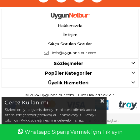
Hakkımızda
İletişim
Sıkça Sorulan Sorular
info@uygunnalbur.com
Sözleşmeler
Popüler Kategoriler
Üyelik Hizmetleri
© 2024 Uygunnalbur.com - Tüm Hakları Saklıdır.
Çerez Kullanımı
Sizlere en iyi alışveriş deneyimini sunabilmek adına
sitemizde çerezler(cookies) kullanmaktayız. Detaylı
bilgi için Kvkk sözleşmesini inceleyebilirsiniz.
Tarafından Kurulmuştur.
Whatsapp Sipariş Vermek İçin Tıklayın
Anasayfa
Favorilerim
Sepetim
Üye Girişi