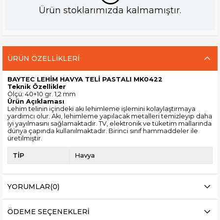
Ürün stoklarımızda kalmamıştır.
ÜRÜN ÖZELLIKLERI
BAYTEC LEHİM HAVYA TELİ PASTALI MK0422
Teknik Özellikler
Ölçü: 40+10 gr. 1,2 mm
Ürün Açıklaması
Lehim telinin içindeki akı lehimleme işlemini kolaylaştırmaya
yardımcı olur. Akı, lehimleme yapılacak metalleri temizleyip daha
iyi yayılmasını sağlamaktadır. TV, elektronik ve tüketim mallarında
dünya çapında kullanılmaktadır. Birinci sınıf hammaddeler ile
üretilmiştir.
TİP
Havya
YORUMLAR
(0)
ÖDEME SEÇENEKLERI