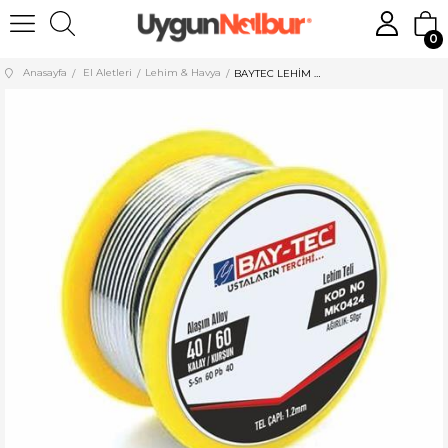
0
Anasayfa
El Aletleri
Lehim & Havya
BAYTEC LEHİM HAVYA TELİ PASTALI MK0422