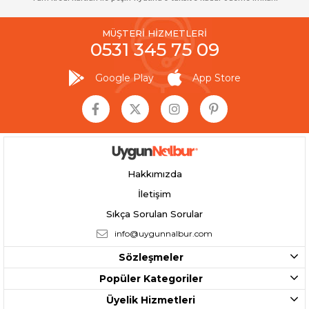
MÜŞTERİ HİZMETLERİ
0531 345 75 09
Google Play
App Store
Hakkımızda
İletişim
Sıkça Sorulan Sorular
info@uygunnalbur.com
Sözleşmeler
Popüler Kategoriler
Üyelik Hizmetleri