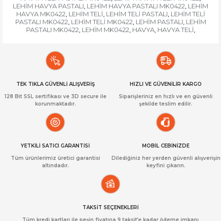
LEHİM HAVYA PASTALI
LEHİM HAVYA PASTALI MK0422
LEHİM
,
,
HAVYA MK0422
LEHİM TELİ
LEHİM TELİ PASTALI
LEHİM TELİ
,
,
,
PASTALI MK0422
LEHİM TELİ MK0422
LEHİM PASTALI
LEHİM
,
,
,
PASTALI MK0422
LEHİM MK0422
HAVYA
HAVYA TELİ
,
,
,
,
TEK TIKLA GÜVENLİ ALIŞVERİŞ
HIZLI VE GÜVENİLİR KARGO
128 Bit SSL sertifikası ve 3D secure ile
Siparişleriniz en hızlı ve en güvenli
korunmaktadır.
şekilde teslim edilir.
YETKİLİ SATICI GARANTİSİ
MOBİL CEBİNİZDE
Tüm ürünlerimiz üretici garantisi
Dilediğiniz her yerden güvenli alışverişin
altındadır.
keyfini çıkarın.
TAKSİT SEÇENEKLERİ
Tüm kredi kartları ile peşin fiyatına 9 taksit’e kadar ödeme imkanı