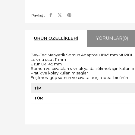
Paylaş :
ÜRÜN ÖZELLIKLERI
YORUMLAR
(0)
Bay-Tec Manyetik Somun Adaptörü 11*45 mm MU2181
Lokma ucu : 11 mm
Uzunluk : 45 mm
Somun ve cıvataları sıkmak ya da sökmek için kullanılır
Pratik ve kolay kullanım sağlar
Erişilmesi güç somun ve cıvatalar için ideal bir ürün
TİP
TÜR