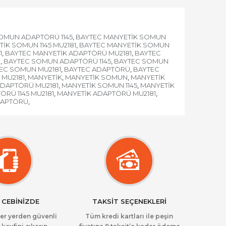
OMUN ADAPTÖRÜ 1145
BAYTEC MANYETİK SOMUN
,
İK SOMUN 1145 MU2181
BAYTEC MANYETİK SOMUN
,
1
BAYTEC MANYETİK ADAPTÖRÜ MU2181
BAYTEC
,
,
Ü
BAYTEC SOMUN ADAPTÖRÜ 1145
BAYTEC SOMUN
,
,
EC SOMUN MU2181
BAYTEC ADAPTÖRÜ
BAYTEC
,
,
 MU2181
MANYETİK
MANYETİK SOMUN
MANYETİK
,
,
,
DAPTÖRÜ MU2181
MANYETİK SOMUN 1145
MANYETİK
,
,
RÜ 1145 MU2181
MANYETİK ADAPTÖRÜ MU2181
,
,
APTÖRÜ
,
 CEBİNİZDE
TAKSİT SEÇENEKLERİ
her yerden güvenli
Tüm kredi kartları ile peşin