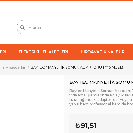
ERİ
ELEKTRİKLİ EL ALETLERİ
HIRDAVAT & NALBUR
ma Aksesuarları
BAYTEC MANYETİK SOMUN ADAPTÖRÜ 11*45 MU2181
BAYTEC MANYETİK SOMUN
Baytec Manyetik Somun Adaptörü 11
vidalama işlemlerinde kolaylık sağ
uzunluğundaki adaptör, dar veya ula
yapısı hem profesyonel hem de hob
₺91,51