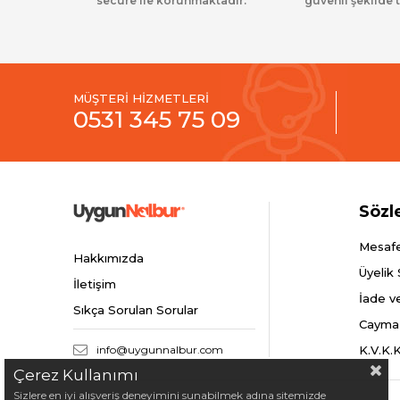
secure ile korunmaktadır.
güvenli şekilde t
MÜŞTERİ HİZMETLERİ
0531 345 75 09
Sözl
Mesafe
Hakkımızda
Üyelik
İletişim
İade v
Sıkça Sorulan Sorular
Cayma
info@uygunnalbur.com
K.V.K.
Çerez Kullanımı
Sizlere en iyi alışveriş deneyimini sunabilmek adına sitemizde