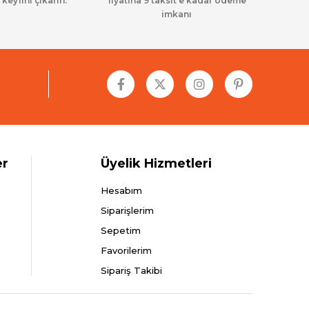
 keyfini çıkarın.
fiyatına 9 taksit’e kadar ödeme
imkanı
er
Üyelik Hizmetleri
Hesabım
Siparişlerim
Sepetim
Favorilerim
Sipariş Takibi