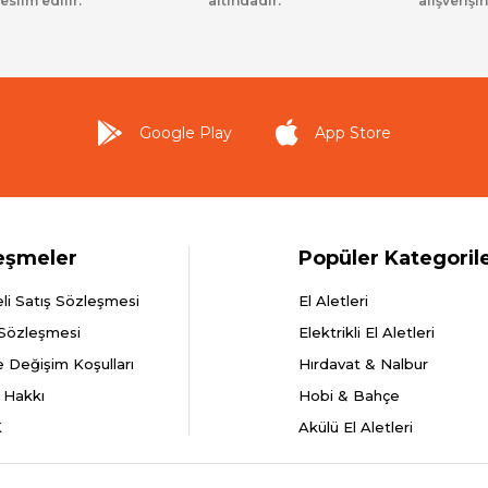
eslim edilir.
altındadır.
alışverişin
Google Play
App Store
eşmeler
Popüler Kategoril
li Satış Sözleşmesi
El Aletleri
 Sözleşmesi
Elektrikli El Aletleri
e Değişim Koşulları
Hırdavat & Nalbur
 Hakkı
Hobi & Bahçe
K
Akülü El Aletleri