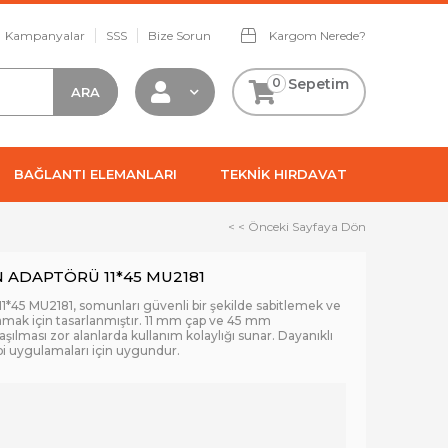
Kampanyalar
SSS
Bize Sorun
Kargom Nerede?
0
Sepetim
BAĞLANTI ELEMANLARI
TEKNİK HIRDAVAT
< < Önceki Sayfaya Dön
 ADAPTÖRÜ 11*45 MU2181
*45 MU2181, somunları güvenli bir şekilde sabitlemek ve
lamak için tasarlanmıştır. 11 mm çap ve 45 mm
şılması zor alanlarda kullanım kolaylığı sunar. Dayanıklı
i uygulamaları için uygundur.