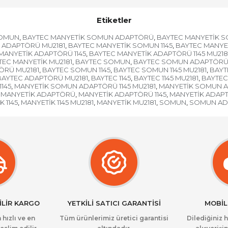
Etiketler
SOMUN
BAYTEC MANYETİK SOMUN ADAPTÖRÜ
BAYTEC MANYETİK S
,
,
 ADAPTÖRÜ MU2181
BAYTEC MANYETİK SOMUN 1145
BAYTEC MANYET
,
,
MANYETİK ADAPTÖRÜ 1145
BAYTEC MANYETİK ADAPTÖRÜ 1145 MU218
,
TEC MANYETİK MU2181
BAYTEC SOMUN
BAYTEC SOMUN ADAPTÖR
,
,
ÖRÜ MU2181
BAYTEC SOMUN 1145
BAYTEC SOMUN 1145 MU2181
BAYT
,
,
,
BAYTEC ADAPTÖRÜ MU2181
BAYTEC 1145
BAYTEC 1145 MU2181
BAYTEC
,
,
,
145
MANYETİK SOMUN ADAPTÖRÜ 1145 MU2181
MANYETİK SOMUN A
,
,
MANYETİK ADAPTÖRÜ
MANYETİK ADAPTÖRÜ 1145
MANYETİK ADAPTÖ
,
,
 1145
MANYETİK 1145 MU2181
MANYETİK MU2181
SOMUN
SOMUN AD
,
,
,
,
İLİR KARGO
YETKİLİ SATICI GARANTİSİ
MOBİL
 hızlı ve en
Tüm ürünlerimiz üretici garantisi
Dilediğiniz 