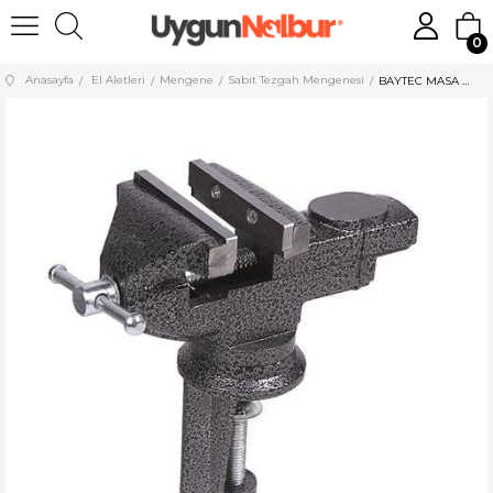
0
Anasayfa
El Aletleri
Mengene
Sabit Tezgah Mengenesi
BAYTEC MASA MENGENESİ MİNİ 60 MM MK4210