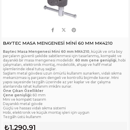
BAYTEC MASA MENGENESİ MİNİ 60 MM MK4210
Baytec Masa Mengenesi Mini 60 mm MK4210
, küçük ve orta boy
parçaların güvenli şekilde sabitlenmesi için tasarlanmış, kompakt ve
dayanıklı bir masa mengenesi modelidir.
60 mm çene genişliği
, hobi
çalışmaları, elektronik montaj, modelcilik, ahşap ve hafif metal
işlemlerinde ideal tutuş sağlar.
Sağlam metal gövdesi uzun ömürlü kullanım sunarken, vidalı sıkma
mekanizması iş parçasını dengeli ve kontrollü biçimde kavrar. Mini
yapısı sayesinde tezgâh üzerinde az yer kaplar ve dar çalışma
alanlarında rahat kullanım imkânı sunar.
Öne Çıkan Özellikler
Çene genişliği:
60 mm
Mini ve kompakt tasarım
Dayanıklı metal gövde
Güçlü ve hassas vidalı sıkma sistemi
Hobi, elektronik ve küçük montaj işleri için uygun
Tezgâh üstü kullanım
₺1.290,91