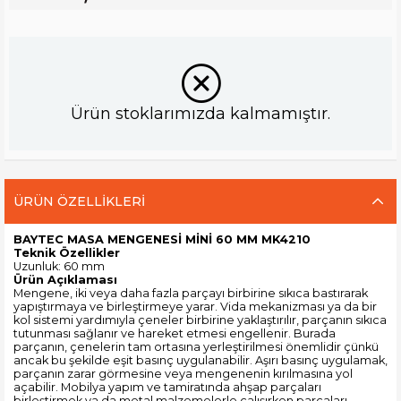
Ürün stoklarımızda kalmamıştır.
ÜRÜN ÖZELLIKLERI
BAYTEC MASA MENGENESİ MİNİ 60 MM MK4210
Teknik Özellikler
Uzunluk: 60 mm
Ürün Açıklaması
Mengene, iki veya daha fazla parçayı birbirine sıkıca bastırarak
yapıştırmaya ve birleştirmeye yarar. Vida mekanizması ya da bir
kol sistemi yardımıyla çeneler birbirine yaklaştırılır, parçanın sıkıca
tutunması sağlanır ve hareket etmesi engellenir. Burada
parçanın, çenelerin tam ortasına yerleştirilmesi önemlidir çünkü
ancak bu şekilde eşit basınç uygulanabilir. Aşırı basınç uygulamak,
parçanın zarar görmesine veya mengenenin kırılmasına yol
açabilir. Mobilya yapım ve tamiratında ahşap parçaları
birleştirmek ya da metal malzemelerle çalışırken parçaları