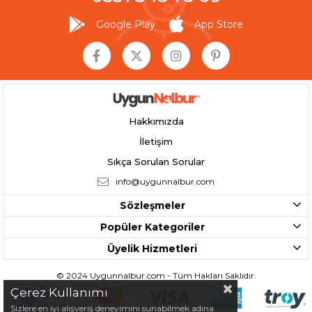
Google Play
App Store
Hakkımızda
İletişim
Sıkça Sorulan Sorular
info@uygunnalbur.com
Sözleşmeler
Popüler Kategoriler
Üyelik Hizmetleri
© 2024 Uygunnalbur.com - Tüm Hakları Saklıdır.
Çerez Kullanımı
Sizlere en iyi alışveriş deneyimini sunabilmek adına