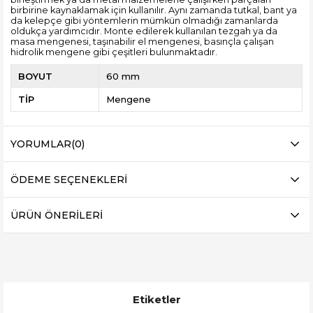
birbirine kaynaklamak için kullanılır. Aynı zamanda tutkal, bant ya
da kelepçe gibi yöntemlerin mümkün olmadığı zamanlarda
oldukça yardımcıdır. Monte edilerek kullanılan tezgah ya da
masa mengenesi, taşınabilir el mengenesi, basınçla çalışan
hidrolik mengene gibi çeşitleri bulunmaktadır.
BOYUT
60 mm
TİP
Mengene
YORUMLAR
(0)
ÖDEME SEÇENEKLERI
ÜRÜN ÖNERILERI
Etiketler