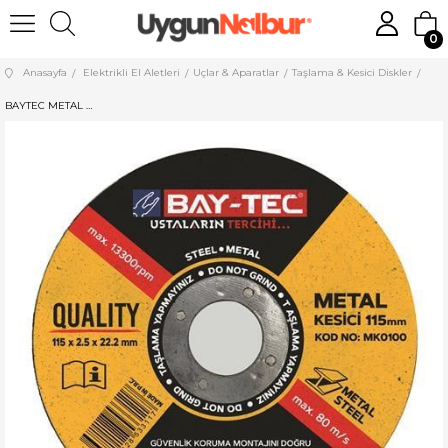
0
Anasayfa
Elektrikli El Aletleri
Uçlar & Aparatlar
Taşlama & Kesici Diskler
BAYTEC METAL KESİCİ 115*2,5 MM MK0100