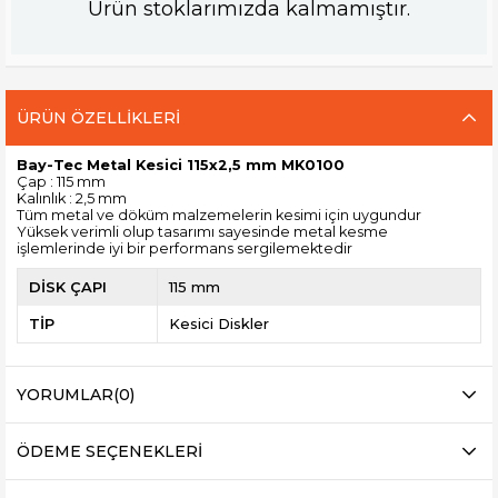
Ürün stoklarımızda kalmamıştır.
ÜRÜN ÖZELLIKLERI
Bay-Tec Metal Kesici 115x2,5 mm MK0100
Çap : 115 mm
Kalınlık : 2,5 mm
Tüm metal ve döküm malzemelerin kesimi için uygundur
Yüksek verimli olup tasarımı sayesinde metal kesme
işlemlerinde iyi bir performans sergilemektedir
DİSK ÇAPI
115 mm
TİP
Kesici Diskler
YORUMLAR
(0)
ÖDEME SEÇENEKLERI