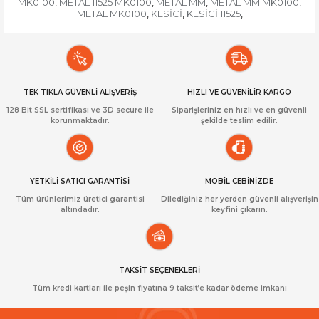
MK0100
METAL 11525 MK0100
METAL MM
METAL MM MK0100
,
,
,
,
METAL MK0100
KESİCİ
KESİCİ 11525
,
,
,
TEK TIKLA GÜVENLİ ALIŞVERİŞ
HIZLI VE GÜVENİLİR KARGO
128 Bit SSL sertifikası ve 3D secure ile
Siparişleriniz en hızlı ve en güvenli
korunmaktadır.
şekilde teslim edilir.
YETKİLİ SATICI GARANTİSİ
MOBİL CEBİNİZDE
Tüm ürünlerimiz üretici garantisi
Dilediğiniz her yerden güvenli alışverişin
altındadır.
keyfini çıkarın.
TAKSİT SEÇENEKLERİ
Tüm kredi kartları ile peşin fiyatına 9 taksit’e kadar ödeme imkanı