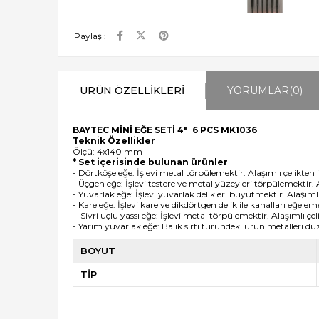
Paylaş :
ÜRÜN ÖZELLIKLERI
YORUMLAR
(0)
BAYTEC MİNİ EĞE SETİ 4" 6 PCS MK1036
Teknik Özellikler
Ölçü: 4x140 mm
* Set içerisinde bulunan ürünler
-
Dörtköşe eğe: İşlevi metal törpülemektir. Alaşımlı çelikten 
-
Üçgen eğe: İşlevi testere ve metal yüzeyleri törpülemektir. 
-
Yuvarlak eğe: İşlevi yuvarlak delikleri büyütmektir. Alaşımlı
-
Kare eğe: İşlevi kare ve dikdörtgen delik ile kanalları eğeleme
-
Sivri uçlu yassı eğe:
İşlevi metal törpülemektir. Alaşımlı çel
-
Yarım yuvarlak eğe:
Balık sırtı türündeki ürün metalleri düz
BOYUT
TİP