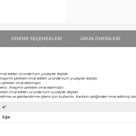
ÖDEME SEÇENEKLERI
ÜRÜN ÖNERILERI
imal edilen üründe tüm yüzeyler dişlidir.
Alaşımlı çelikten imal edilen üründe tüm yüzeyler dişlidir.
 çelikten imal edilmiştir.
ktir. Alaşımlı çelikten imal edilmiştir.
ikten imal edilen üründe tüm yüzeyler dişlidir.
eltme ve şekillendirme işlemi için kullanılır. Karbon çeliğinden imal edilmiş ola
4"
Eğe