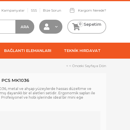
Kampanyalar
SSS
Bize Sorun
Kargom Nerede?
0
Sepetim
BAĞLANTI ELEMANLARI
TEKNİK HIRDAVAT
< < Önceki Sayfaya Dön
6 PCS MK1036
036, metal ve ahşap yüzeylerde hassas düzeltme ve
ış dayanıklı bir el aletleri setidir. Ergonomik sapları ile
 Profesyonel ve hobi işlerinde ideal bir mini eğe