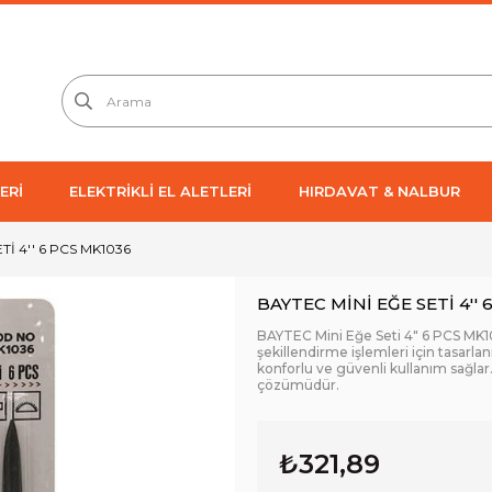
ERİ
ELEKTRİKLİ EL ALETLERİ
HIRDAVAT & NALBUR
Tİ 4'' 6 PCS MK1036
BAYTEC MİNİ EĞE SETİ 4'' 
BAYTEC Mini Eğe Seti 4" 6 PCS MK1
şekillendirme işlemleri için tasarlanm
konforlu ve güvenli kullanım sağlar.
çözümüdür.
₺321,89