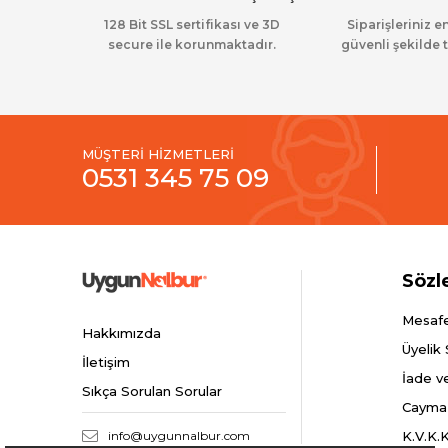
128 Bit SSL sertifikası ve 3D
Siparişleriniz en
secure ile korunmaktadır.
güvenli şekilde t
MÜŞTERİ HİZMETLERİ
0531 345 75 09
Sözl
Mesafe
Hakkımızda
Üyelik
İletişim
İade v
Sıkça Sorulan Sorular
Cayma
info@uygunnalbur.com
K.V.K.