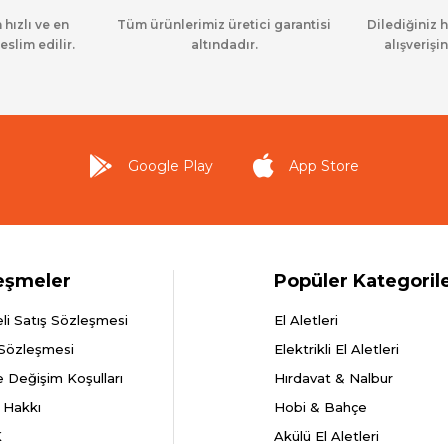
 hızlı ve en
Tüm ürünlerimiz üretici garantisi
Dilediğiniz 
eslim edilir.
altındadır.
alışverişin
Google Play
App Store
eşmeler
Popüler Kategoril
li Satış Sözleşmesi
El Aletleri
 Sözleşmesi
Elektrikli El Aletleri
e Değişim Koşulları
Hırdavat & Nalbur
 Hakkı
Hobi & Bahçe
K
Akülü El Aletleri