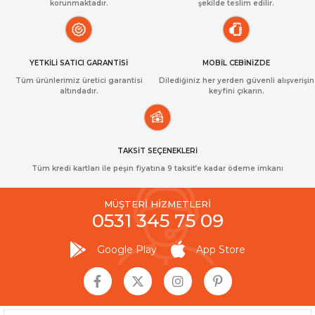
korunmaktadır.
şekilde teslim edilir.
YETKİLİ SATICI GARANTİSİ
MOBİL CEBİNİZDE
Tüm ürünlerimiz üretici garantisi
Dilediğiniz her yerden güvenli alışverişin
altındadır.
keyfini çıkarın.
TAKSİT SEÇENEKLERİ
Tüm kredi kartları ile peşin fiyatına 9 taksit’e kadar ödeme imkanı
MÜŞTERİ HİZMETLERİ
0531 345 75 09
Google Play
App Store