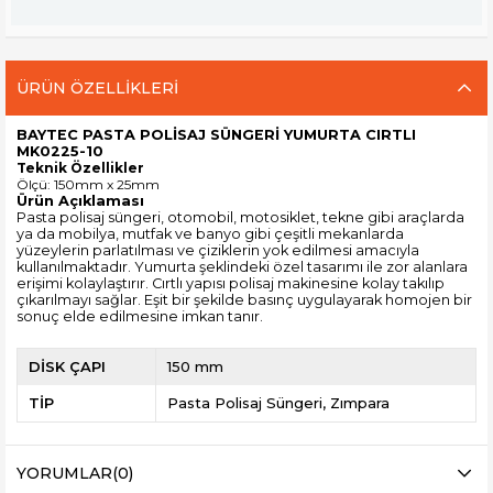
ÜRÜN ÖZELLIKLERI
BAYTEC PASTA POLİSAJ SÜNGERİ YUMURTA CIRTLI
MK0225-10
Teknik Özellikler
Ölçü: 150mm x 25mm
Ürün Açıklaması
Pasta polisaj süngeri, otomobil, motosiklet, tekne gibi araçlarda
ya da mobilya, mutfak ve banyo gibi çeşitli mekanlarda
yüzeylerin parlatılması ve çiziklerin yok edilmesi amacıyla
kullanılmaktadır. Yumurta şeklindeki özel tasarımı ile zor alanlara
erişimi kolaylaştırır. Cırtlı yapısı polisaj makinesine kolay takılıp
çıkarılmayı sağlar. Eşit bir şekilde basınç uygulayarak homojen bir
sonuç elde edilmesine imkan tanır.
DİSK ÇAPI
150 mm
TİP
Pasta Polisaj Süngeri
Zımpara
YORUMLAR
(0)