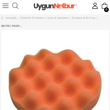
0
Anasayfa
Elektrikli El Aletleri
Uçlar & Aparatlar
Zımpara & Tel Fırça
BAYTEC PASTA POLİSAJ SÜNGERİ YUMURTA CIRTLI MK0225-10