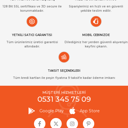
128 Bit SSL sertifikası ve 3D secure ile
Siparişleriniz en hızlı ve en güvenli
korunmaktadır.
şekilde teslim edilir.
YETKİLİ SATICI GARANTİSİ
MOBİL CEBİNİZDE
Tüm ürünlerimiz üretici garantisi
Dilediğiniz her yerden güvenli alışverişin
altındadır.
keyfini çıkarın.
TAKSİT SEÇENEKLERİ
Tüm kredi kartları ile peşin fiyatına 9 taksit’e kadar ödeme imkanı
MÜŞTERİ HİZMETLERİ
0531 345 75 09
Google Play
App Store