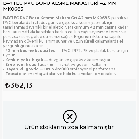
BAYTEC PVC BORU KESME MAKASI GRİ 42 MM
MK0685
BAYTEC PVC Boru Kesme Makası Gri 42 mm MK0685
, plastik ve
PVC borularda hızlı, düzgün ve çapaksız kesim yapmak için
tasarlanmış dayanıklı bir el aletidir. Maksimum
42 mm
çapına kadar
boruları rahatlıkla kesebilen keskin çeli̇k bıçağı sayesinde temiz ve
pürüzsüz sonuç elde etmenizi sağlar. Ergonomik tutma sapı ile
kaymadan güvenli kullanım sunar ve uzun süreli çalışmalarda el
yorgunluğunu azaltır.
•
42 mm kesme kapasitesi
— PVC, PPR, PE ve plastik borular için
uygun.
•
Keskin çelik bıçak
— düzgün ve çapaksız kesim sağlar.
•
Ergonomik sap tasarımı
— rahat ve güvenli kullanım.
•
Dayanıklı gövde
— uzun ömürlü profesyonel performans.
• Tesisatçılar, montaj ustaları ve hobi kullanıcıları için idealdir.
₺362,13
Ürün stoklarımızda kalmamıştır.