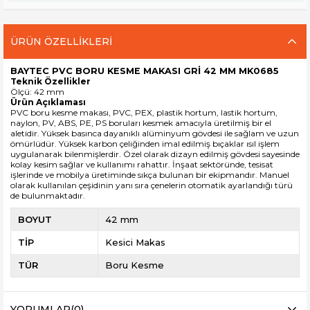
ÜRÜN ÖZELLIKLERI
BAYTEC PVC BORU KESME MAKASI GRİ 42 MM MK0685
Teknik Özellikler
Ölçü: 42 mm
Ürün Açıklaması
PVC boru kesme makası
, PVC, PEX, plastik hortum, lastik hortum,
naylon, PV, ABS, PE, PS boruları kesmek amacıyla üretilmiş bir el
aletidir. Yüksek basınca dayanıklı alüminyum gövdesi ile sağlam ve uzun
ömürlüdür. Yüksek karbon çeliğinden imal edilmiş bıçaklar ısıl işlem
uygulanarak bilenmişlerdir. Özel olarak dizayn edilmiş gövdesi sayesinde
kolay kesim sağlar ve kullanımı rahattır. İnşaat sektöründe, tesisat
işlerinde ve mobilya üretiminde sıkça bulunan bir ekipmandır. Manuel
olarak kullanılan çeşidinin yanı sıra çenelerin otomatik ayarlandığı türü
de bulunmaktadır.
BOYUT
42 mm
TİP
Kesici Makas
TÜR
Boru Kesme
YORUMLAR
(0)