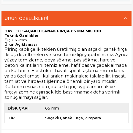
ÜRÜN ÖZELLIKLERI
BAYTEC SAÇAKLI ÇANAK FIRÇA 65 MM MK1100
Teknik Özellikler
Ölçü: 65 mm
Ürün Açıklaması
Pirinç kaplı çelik telden üretilmiş olan saçaklı çanak fırça
ile uç düzeltmeleri ve köşe temizliği yapabilirsiniz. Ayrıca
yüzey temizleme, boya sökme, pas sökme, harç ve
beton kalıntılarını temizleme, hafif pas ve çapak almada
da kullanılır. Elektrikli - havalı spiral taşlama motorlarına
ya da özel amaçlı kullanılan makinalara takılabilir. İnşaat,
tamirat ve hırdavat işlerinde önemli bir yardımcıdır.
Kullanım esnasında çok fazla güç uygulamamak ve
fırçayı zemine aşırı şekilde bastırmamak daha verimli
sonuç almayı sağlar.
DİSK ÇAPI
65 mm
TİP
Saçaklı Çanak Fırça
Zımpara