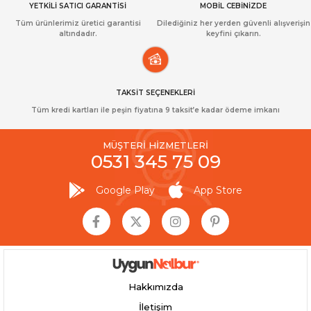
YETKİLİ SATICI GARANTİSİ
MOBİL CEBİNİZDE
Tüm ürünlerimiz üretici garantisi
Dilediğiniz her yerden güvenli alışverişin
altındadır.
keyfini çıkarın.
TAKSİT SEÇENEKLERİ
Tüm kredi kartları ile peşin fiyatına 9 taksit’e kadar ödeme imkanı
MÜŞTERİ HİZMETLERİ
0531 345 75 09
Google Play
App Store
Hakkımızda
İletişim