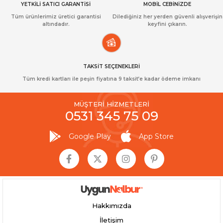
YETKİLİ SATICI GARANTİSİ
MOBİL CEBİNİZDE
Tüm ürünlerimiz üretici garantisi
Dilediğiniz her yerden güvenli alışverişin
altındadır.
keyfini çıkarın.
TAKSİT SEÇENEKLERİ
Tüm kredi kartları ile peşin fiyatına 9 taksit’e kadar ödeme imkanı
MÜŞTERİ HİZMETLERİ
0531 345 75 09
Google Play
App Store
Hakkımızda
İletişim