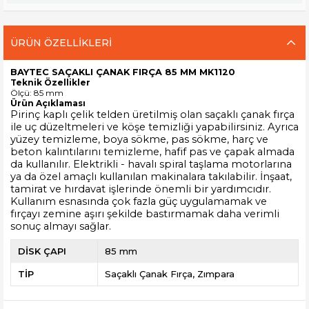
ÜRÜN ÖZELLIKLERI
BAYTEC SAÇAKLI ÇANAK FIRÇA 85 MM MK1120
Teknik Özellikler
Ölçü: 85 mm
Ürün Açıklaması
Pirinç kaplı çelik telden üretilmiş olan saçaklı çanak fırça
ile uç düzeltmeleri ve köşe temizliği yapabilirsiniz. Ayrıca
yüzey temizleme, boya sökme, pas sökme, harç ve
beton kalıntılarını temizleme, hafif pas ve çapak almada
da kullanılır. Elektrikli - havalı spiral taşlama motorlarına
ya da özel amaçlı kullanılan makinalara takılabilir. İnşaat,
tamirat ve hırdavat işlerinde önemli bir yardımcıdır.
Kullanım esnasında çok fazla güç uygulamamak ve
fırçayı zemine aşırı şekilde bastırmamak daha verimli
sonuç almayı sağlar.
DİSK ÇAPI
85 mm
TİP
Saçaklı Çanak Fırça
Zımpara