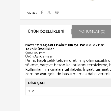
Paylaş :
ÜRÜN ÖZELLIKLERI
YORUMLAR
(0)
BAYTEC SAÇAKLI DAİRE FIRÇA 150MM MK1181
Teknik Özellikler
Ölçü: 150 mm
Ürün Açıklaması
Pirinç kaplı çelik telden üretilmiş olan saçaklı
sökme, harç ve beton kalıntılarını temizleme, ha
kullanılan makinalara takılabilir. İnşaat, tamir
zemine aşırı şekilde bastırmamak daha verimli 
DİSK ÇAPI
TİP