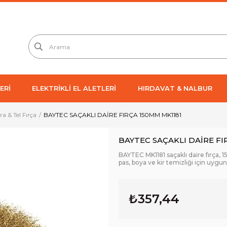
ERİ
ELEKTRİKLİ EL ALETLERİ
HIRDAVAT & NALBUR
a & Tel Fırça
BAYTEC SAÇAKLI DAİRE FIRÇA 150MM MK1181
BAYTEC SAÇAKLI DAİRE FI
BAYTEC MK1181 saçaklı daire fırça,
pas, boya ve kir temizliği için uyg
₺357,44