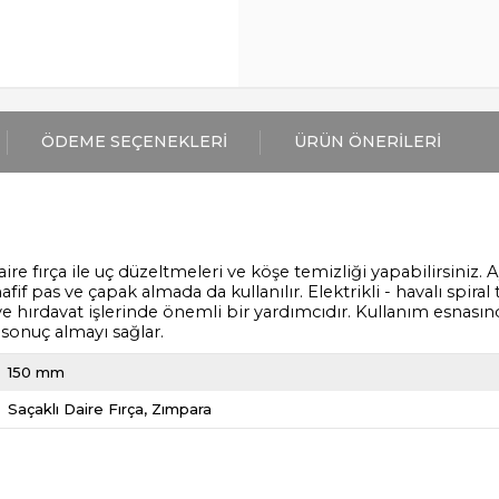
ÖDEME SEÇENEKLERI
ÜRÜN ÖNERILERI
 daire fırça ile uç düzeltmeleri ve köşe temizliği yapabilirsini
fif pas ve çapak almada da kullanılır. Elektrikli - havalı spira
at ve hırdavat işlerinde önemli bir yardımcıdır. Kullanım esnas
sonuç almayı sağlar.
150 mm
Saçaklı Daire Fırça
Zımpara