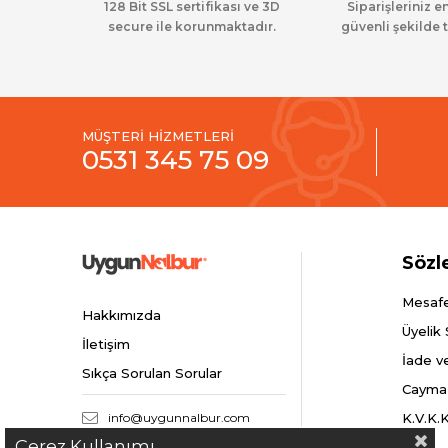
128 Bit SSL sertifikası ve 3D
Siparişleriniz en
secure ile korunmaktadır.
güvenli şekilde t
MÜŞTERİ HİZMETLERİ
0531 345 75 09
Sözl
Mesafe
Hakkımızda
Üyelik
İletişim
İade v
Sıkça Sorulan Sorular
Cayma
info@uygunnalbur.com
K.V.K.
Çerez Kullanımı