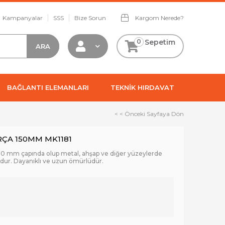
Kampanyalar
SSS
Bize Sorun
Kargom Nerede?
0
Sepetim
BAĞLANTI ELEMANLARI
TEKNİK HIRDAVAT
< < Önceki Sayfaya Dön
RÇA 150MM MK1181
 150 mm çapında olup metal, ahşap ve diğer yüzeylerde
undur. Dayanıklı ve uzun ömürlüdür.