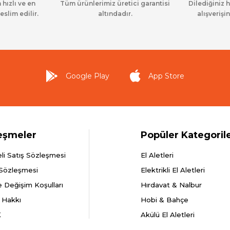
 hızlı ve en
Tüm ürünlerimiz üretici garantisi
Dilediğiniz 
eslim edilir.
altındadır.
alışverişin
Google Play
App Store
eşmeler
Popüler Kategoril
li Satış Sözleşmesi
El Aletleri
 Sözleşmesi
Elektrikli El Aletleri
e Değişim Koşulları
Hırdavat & Nalbur
 Hakkı
Hobi & Bahçe
K
Akülü El Aletleri